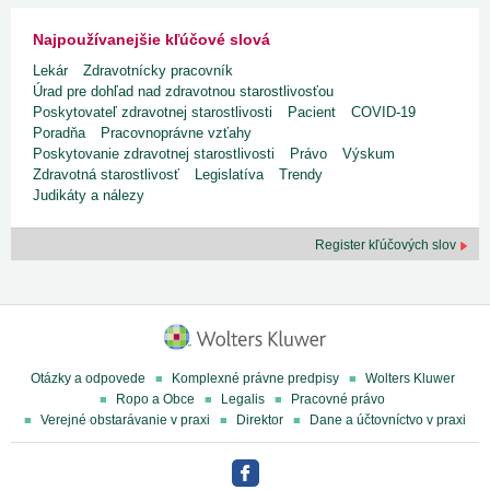
Najpoužívanejšie kľúčové slová
Lekár
Zdravotnícky pracovník
Úrad pre dohľad nad zdravotnou starostlivosťou
Poskytovateľ zdravotnej starostlivosti
Pacient
COVID-19
Poradňa
Pracovnoprávne vzťahy
Poskytovanie zdravotnej starostlivosti
Právo
Výskum
Zdravotná starostlivosť
Legislatíva
Trendy
Judikáty a nálezy
Register kľúčových slov
Otázky a odpovede
Komplexné právne predpisy
Wolters Kluwer
Ropo a Obce
Legalis
Pracovné právo
Verejné obstarávanie v praxi
Direktor
Dane a účtovníctvo v praxi