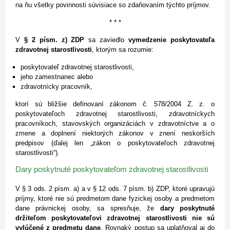
na ňu všetky povinnosti súvisiace so zdaňovaním týchto príjmov.
* * *
V
§ 2 písm. z) ZDP
sa zaviedlo
vymedzenie poskytovateľa
zdravotnej starostlivosti
, ktorým sa rozumie:
poskytovateľ zdravotnej starostlivosti,
jeho zamestnanec alebo
zdravotnícky pracovník,
ktorí sú bližšie definovaní zákonom č. 578/2004 Z. z. o
poskytovateľoch zdravotnej starostlivosti, zdravotníckych
pracovníkoch, stavovských organizáciách v zdravotníctve a o
zmene a doplnení niektorých zákonov v znení neskorších
predpisov (ďalej len „zákon o poskytovateľoch zdravotnej
starostlivosti“).
Dary poskytnuté poskytovateľom zdravotnej starostlivosti
V § 3 ods. 2 písm. a) a v § 12 ods. 7 písm. b) ZDP, ktoré upravujú
príjmy, ktoré nie sú predmetom dane fyzickej osoby a predmetom
dane právnickej osoby, sa spresňuje, že
dary poskytnuté
držiteľom poskytovateľovi zdravotnej starostlivosti nie sú
vylúčené z predmetu dane
. Rovnaký postup sa uplatňoval aj do