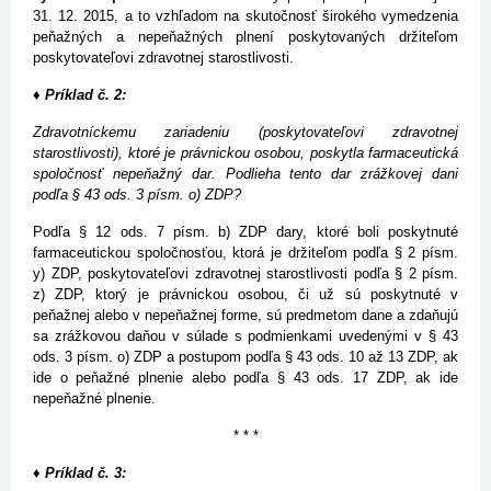
31. 12. 2015, a to vzhľadom na skutočnosť širokého vymedzenia
peňažných a nepeňažných plnení poskytovaných držiteľom
poskytovateľovi zdravotnej starostlivosti.
♦ Príklad č. 2:
Zdravotníckemu zariadeniu (poskytovateľovi zdravotnej
starostlivosti), ktoré je právnickou osobou, poskytla farmaceutická
spoločnosť nepeňažný dar. Podlieha tento dar zrážkovej dani
podľa § 43 ods. 3 písm. o) ZDP?
Podľa § 12 ods. 7 písm. b) ZDP dary, ktoré boli poskytnuté
farmaceutickou spoločnosťou, ktorá je držiteľom podľa § 2 písm.
y) ZDP, poskytovateľovi zdravotnej starostlivosti podľa § 2 písm.
z) ZDP, ktorý je právnickou osobou, či už sú poskytnuté v
peňažnej alebo v nepeňažnej forme, sú predmetom dane a zdaňujú
sa zrážkovou daňou v súlade s podmienkami uvedenými v § 43
ods. 3 písm. o) ZDP a postupom podľa § 43 ods. 10 až 13 ZDP, ak
ide o peňažné plnenie alebo podľa § 43 ods. 17 ZDP, ak ide
nepeňažné plnenie.
* * *
♦ Príklad č. 3: