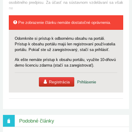
osobitného predpisu. Za účasť na sústavnom vzdelávaní sa však
ne
Pre zobrazenie článku nemáte dostatočné oprávnenia.
Odomknite si prístup k odbornému obsahu na portáli.
Prístup k obsahu portálu majú len registrovaní používatelia
portálu. Pokiaľ ste už zaregistrovaný, stačí sa prihlásiť.
Ak ešte nemáte prístup k obsahu portálu, využite 10-dňovú
demo licenciu zdarma (stačí sa zaregistrovať).
Registrácia
Prihlásenie
Podobné články