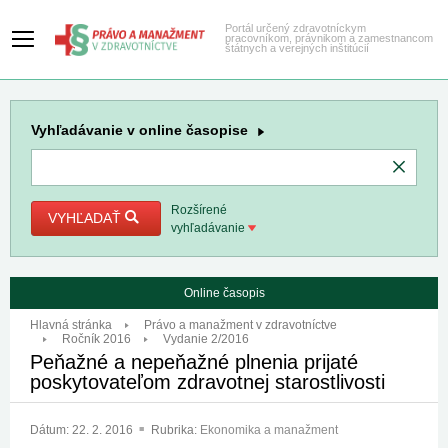
Portál určený zdravotníckym
pracovníkom, právnikom a zamestnancom
štátnych a verejných inštitúcií
Vyhľadávanie
v online časopise
Rozšírené
VYHĽADAŤ
vyhľadávanie
Online časopis
Hlavná stránka
Právo a manažment v zdravotníctve
Ročník 2016
Vydanie 2/2016
Peňažné a nepeňažné plnenia prijaté
poskytovateľom zdravotnej starostlivosti
Dátum:
22. 2. 2016
Rubrika:
Ekonomika a manažment