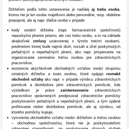
Držiteľom podľa tohto ustanovenia je naďalej
aj tretia osoba
,
ktorou nie je len osoba majetkovo alebo personálne, resp. obdobne
prepojená, ale aj napr. ďalšia osoba v prípade:
kedy ostatní držitelia (napr. farmaceutické spoločnosti)
neposkytnú plnenie priamo, ale cez tretiu osobu, a to na základe
akejkoľvek
zmluvy
uzatvorenej s týmito tretími osobami,
predmetom ktorej bude najmä druh, rozsah a účel poskytnutých
peňažných a nepeňažných plnení, ako napr. prispievanie na
organizovanie seminárov treťou osobou pre zdravotníckych
pracovníkov,
existencie akýchkoľvek obchodných vzťahov medzi skupinou
ostatných držiteľov a touto osobou, ktoré spájajú
rovnaké
obchodné vzťahy
ako napr. v prípade výrobcu zdravotníckych
pomôcok a distribútora jeho zdravotníckych pomôcok, kde
výsledkom je práve
zainteresovanie
zdravotníckych
pracovníkov oprávnených predpisovať zdravotnícke pomôcky
poskytovaním peňažných a nepeňažných plnení, a tým spätné
profitovanie nielen distribútora pomôcok, ale aj výrobcu, od
ktorého pomôcky kupuje,
vytvorenia obchodného vzťahu medzi držiteľom a treťou osobou
– obchodnou spoločnosťou, ktorá nie je poskytovateľom
zdravotnej starostlivosti, na poskytovanie rôznych služieb