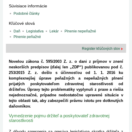
Súvisiace informácie
Podobné články
Kľúčové slová
Daň
Legislatíva
Lekár
Plnenie nepeňažné
Plnenie peňažné
Register kľúčových slov
Novelou zákona č. 595/2003 Z. z. o dani z príjmov v znení
neskorších predpisov (ďalej len „ZDP“) publikovanou pod č.
253/2015 Z. z. došlo s účinnosťou od 1. 1. 2016 ku
komplexnejšej úprave peňažných a nepeňažných plnení
prijatých poskytovateľom zdravotnej starostlivosti od
držiteľov. Úpravy tejto problematiky vyplynuli z praxe a riešia
nejednoznačné, prípadne nedostatočne upravené situácie v
tejto oblasti tak, aby zabezpečili právnu istotu pre dotknutých
daňovníkov.
Vymedzenie pojmu držiteľ a poskytovateľ zdravotnej
starostlivosti
Z dôvodu spresnenia sa presúva legislatívna skratka držiteľa z