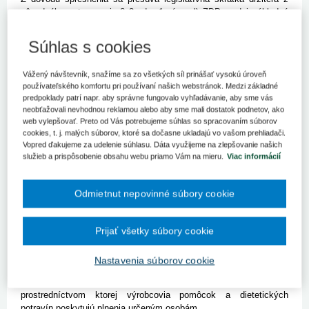
pôvodného ustanovenia § 8 ods. 1 písm. l) ZDP medzi základné
pojmy do
§ 2 písm. y) ZDP
.
Za držiteľa
sa podľa tohto
ustanovenia
od 1. 1. 2016 považuje
:
Súhlas s cookies
držiteľ registrácie lieku,
držiteľ povolenia na veľkodistribúciu liekov,
Vážený návštevník, snažíme sa zo všetkých síl prinášať vysokú úroveň
používateľského komfortu pri používaní našich webstránok. Medzi základné
držiteľ povolenia na výrobu liekov,
predpoklady patrí napr. aby správne fungovalo vyhľadávanie, aby sme vás
farmaceutická spoločnosť (vymedzená v zákone č. 362/2011 Z.
neobťažovali nevhodnou reklamou alebo aby sme mali dostatok podnetov, ako
z. o liekoch a zdravotníckych pomôckach a o zmene a doplnení
web vylepšovať. Preto od Vás potrebujeme súhlas so spracovaním súborov
niektorých zákonov),
cookies, t. j. malých súborov, ktoré sa dočasne ukladajú vo vašom prehliadači.
výrobca a distribútor zdravotníckej pomôcky,
Vopred ďakujeme za udelenie súhlasu. Dáta využijeme na zlepšovanie našich
výrobca a distribútor dietetickej potraviny (vymedzený v zákone
služieb a prispôsobenie obsahu webu priamo Vám na mieru.
Viac informácií
č. 577/2004 Z. z. o rozsahu zdravotnej starostlivosti uhrádzanej
na základe verejného zdravotného poistenia a o úhradách za
služby súvisiace s poskytovaním zdravotnej starostlivosti v
Odmietnut nepovinné súbory cookie
znení neskorších predpisov),
tretia osoba, ktorá sprostredkuje poskytnutie plnenia od týchto
Prijať všetky súbory cookie
osôb.
Od 1. 1. 2016 sa
rozširuje okruh
držiteľov
o distribútorov
Nastavenia súborov cookie
zdravotníckej pomôcky a distribútorov dietetickej potraviny
,
ktorí mohli byť do 31. 12. 2015 považovaní za tretiu osobu,
prostredníctvom ktorej výrobcovia pomôcok a dietetických
potravín poskytujú plnenia určeným osobám.