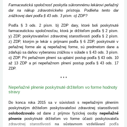
Farmaceutická spoločnosť poskytla súkromnému lekárovi peňažný
dar na nákup zdravotníckeho prístroja. Podlieha tento dar
zrážkovej dani podľa § 43 ods. 3 písm. o) ZDP?
Podľa § 3 ods. 2 písm. b) ZDP dary, ktoré boli poskytnuté
farmaceutickou spoločnosťou, ktorá je držiteľom podľa § 2 písm.
y) ZDP, poskytovateľovi zdravotnej starostlivosti podľa § 2 písm.
z) ZDP, ktorým je lekár s príjmami podľa § 6 ZDP, poskytnuté v
peňažnej forme ale aj nepeňažnej forme, sú predmetom dane a
zdaňujú sa daňou vyberanou zrážkou v súlade s § 43 ods. 3 písm.
o) ZDP. Pri peňažnom plnení sa uplatní postup podľa § 43 ods. 10
až 13 ZDP a pri nepeňažnom plnení postup podľa § 43 ods. 17
ZDP.
* * *
Nepeňažné plnenie poskytnuté držiteľom vo forme hodnoty
stravy
Do konca roka 2015 sa v súvislosti s nepeňažným plnením
poskytnutým držiteľom poskytovateľovi zdravotnej starostlivosti
oslobodzovalo
od dane z príjmov fyzickej osoby
nepeňažné
plnenie
poskytnuté držiteľom vo forme účasti poskytovateľa
zdravotnej starostlivosti
na sústavnom vzdelávaní
podľa