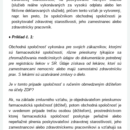
(služieb reálne vykonávaných za vysokú odplatu alebo len
fiktívne deklarovaných služieb), pričom tento vzťah je vytvorený,
napr. len preto, že spoločníkom obchodnej spoločnosti je
poskytovateľ zdravotnej starostlivosti, jeho zamestnanec alebo
zdravotnícky pracovník.
♦ Príklad č. 1:
Obchodná spoločnosť vykonáva pre svojich zákazníkov, ktorými
sú farmaceutické spoločnosti, rôzne prieskumy týkajúce sa
zhromažďovania medicínskych údajov do dokumentácie potrebnej
pre registráciu liekov v SR. Údaje získava od lekárov, ktorí sú
zamestnancami nemocníc alebo majú samostatnú zdravotnícku
prax. S lekármi sú uzatvárané zmluvy o dielo.
Je v tomto prípade spoločnosť s ručením obmedzeným držiteľom
na účely ZDP?
Ak, na základe zmluvného vzťahu, je objednávateľom prieskumov
farmaceutická spoločnosť (držiteľ), potom obchodná spoločnosť je
v uvedenom prípade treťou osobou (držiteľom), prostredníctvom
ktorej farmaceutická spoločnosť poskytuje peňažné alebo
nepeňažné plnenia poskytovateľovi zdravotnej starostlivosti, jeho
zamestnancovi alebo zdravotníckemu pracovníkovi a vzťahujú sa