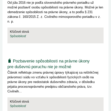
Od júla 2016 nie je podľa slovenského právneho poriadku už
možné pozbaviť osobu spôsobilosti na právne úkony. Možné je len
obmedzenie spôsobilosti na právne úkony, a to podľa § 231
zákona č. 160/2015 Z. z. Civilného mimosporového poriadku v z.
n. p.
Kľúčové slová
Spôsobilosť
Pozbavenie spôsobilosti na právne úkony
pre duševnú poruchu nie je možné
Článok reflektuje zmenu právnej úpravy týkajúcej sa reštrikčnej
právomoci súdu vo vzťahu k spôsobilosti fyzických osôb na
právne úkony pre nedostatok duševného zdravia, v dôsledku
prijatia procesnoprávneho predpisu občianskeho práva, tzv.
Civilnéh...
Kľúčové slová
Spôsobilosť