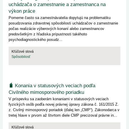
uchádzača o zamestnanie a zamestnanca na
výkon práce
Pomerne často sa zamestnávatelia dopytujú na problematiku
posudzovania zdravotnej spôsobilosti uchádzačov o zamestnanie
počas realizácie výberových konaní alebo zamestnancov
predovšetkým z hľadiska prípustnosti takéhoto
psychodiagnostického posudz...
Kľúčové slová
Spôsobilosť
Konania v statusových veciach podľa
Civilného mimosporového poriadku
V príspevku sa zaoberám konaniami v statusových veciach
fyzických osôb podľa novej právnej úpravy zákona č. 161/2015 Z.
z. Civilný mimosporový poriadok (ďalej len „CMP“). Zákonodarca v
tretej hlave v prvom až štvrtom diele CMP precizoval právne in...
Kľúčové slová