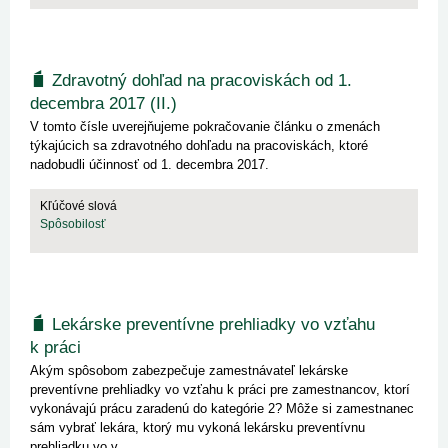
Zdravotný dohľad na pracoviskách od 1.
decembra 2017 (II.)
V tomto čísle uverejňujeme pokračovanie článku o zmenách
týkajúcich sa zdravotného dohľadu na pracoviskách, ktoré
nadobudli účinnosť od 1. decembra 2017.
Kľúčové slová
Spôsobilosť
Lekárske preventívne prehliadky vo vzťahu
k práci
Akým spôsobom zabezpečuje zamestnávateľ lekárske
preventívne prehliadky vo vzťahu k práci pre zamestnancov, ktorí
vykonávajú prácu zaradenú do kategórie 2? Môže si zamestnanec
sám vybrať lekára, ktorý mu vykoná lekársku preventívnu
prehliadku vo v...