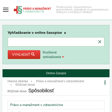
Portál určený zdravotníckym
pracovníkom, právnikom a zamestnancom
štátnych a verejných inštitúcií
Vyhľadávanie
v online časopise
Rozšírené
VYHĽADAŤ
vyhľadávanie
Online časopis
Hlavná stránka
Právo a manažment v zdravotníctve
Kľúčové slová
Spôsobilosť
Kľúčové slovo
Právo a manažment v zdravotníctve