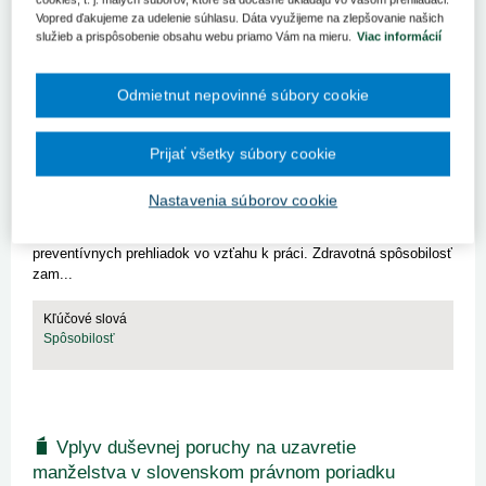
Spôsobilosť
Vopred ďakujeme za udelenie súhlasu. Dáta využijeme na zlepšovanie našich
služieb a prispôsobenie obsahu webu priamo Vám na mieru.
Viac informácií
Odmietnut nepovinné súbory cookie
Posudzovanie zdravotnej spôsobilosti
zamestnancov na prácu a lekárske
Prijať všetky súbory cookie
preventívne prehliadky vo vzťahu k práci
Jednou z povinností zamestnávateľa vyplývajúcich zo zákona č.
Nastavenia súborov cookie
355/2007 Z. z. je zabezpečenie posúdenia zdravotnej spôsobilosti
zamestnancov na prácu na základe výkonu lekárskych
preventívnych prehliadok vo vzťahu k práci. Zdravotná spôsobilosť
zam...
Kľúčové slová
Spôsobilosť
Vplyv duševnej poruchy na uzavretie
manželstva v slovenskom právnom poriadku