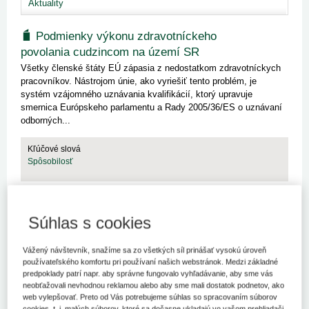
Aktuality
Podmienky výkonu zdravotníckeho
povolania cudzincom na území SR
Všetky členské štáty EÚ zápasia z nedostatkom zdravotníckych
pracovníkov. Nástrojom únie, ako vyriešiť tento problém, je
systém vzájomného uznávania kvalifikácií, ktorý upravuje
smernica Európskeho parlamentu a Rady 2005/36/ES o uznávaní
odborných...
Kľúčové slová
Spôsobilosť
Súhlas s cookies
Choroby z povolania
V súvislosti s problematikou chorôb z povolania na nasledujúce
Vážený návštevník, snažíme sa zo všetkých síl prinášať vysokú úroveň
otázky odpovedá MUDr. Ľudmila Ondrejková, MPH; Úrad
používateľského komfortu pri používaní našich webstránok. Medzi základné
verejného zdravotníctva SR.
predpoklady patrí napr. aby správne fungovalo vyhľadávanie, aby sme vás
neobťažovali nevhodnou reklamou alebo aby sme mali dostatok podnetov, ako
web vylepšovať. Preto od Vás potrebujeme súhlas so spracovaním súborov
Kľúčové slová
cookies, t. j. malých súborov, ktoré sa dočasne ukladajú vo vašom prehliadači.