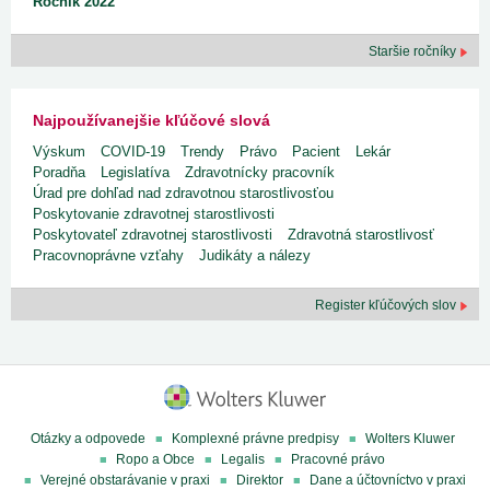
Ročník 2022
Staršie ročníky
Najpoužívanejšie kľúčové slová
Výskum
COVID-19
Trendy
Právo
Pacient
Lekár
Poradňa
Legislatíva
Zdravotnícky pracovník
Úrad pre dohľad nad zdravotnou starostlivosťou
Poskytovanie zdravotnej starostlivosti
Poskytovateľ zdravotnej starostlivosti
Zdravotná starostlivosť
Pracovnoprávne vzťahy
Judikáty a nálezy
Register kľúčových slov
Otázky a odpovede
Komplexné právne predpisy
Wolters Kluwer
Ropo a Obce
Legalis
Pracovné právo
Verejné obstarávanie v praxi
Direktor
Dane a účtovníctvo v praxi