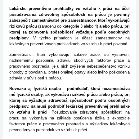
Lekárske preventívne prehliadky vo vzťahu k práci na účel
posudzovania zdravotnej spôsobilosti na prácu je povinný
zabezpečiť zamestnávateľ pre zamestnancov, ktorí vykonávajú
rizikovú prácu
(zaradenú do kategórie 3 alebo 4)
alebo prácu, pri
ktorej sa zdravotná spôsobilosť vyžaduje podľa osobitných
predpisov
. V týchto prípadoch je účasť zamestnancov na
lekárskych preventívnych prehliadkach vo vzťahu k práci povinná.
Zamestnanci, ktorí vykonávajú rizikové práce, sú vystavení
nadmernému pôsobeniu zdraviu škodlivých faktorov práce a
pracovného prostredia, je u nich zvýšené nebezpečenstvo vzniku
choroby z povolania, profesionálnej otravy alebo iného poškodenia
zdravia v súvislosti s prácou.
Rovnako aj fyzická osoba – podnikateľ, ktorá nezamestnáva
iné fyzické osoby, ak vykonáva rizikovú prácu alebo prácu, pri
ktorej sa vyžaduje zdravotná spôsobilosť podľa osobitných
predpisov, sa musí podrobiť lekárskej preventívnej prehliadke
vo vzťahu k práci
. Posudzovanie zdravotnej spôsobilosti na
prácu sa vykonáva na základe posúdenia rizika z expozície
faktorom práce a pracovného prostredia a výsledkov lekárskych
preventívnych prehliadok vo vzťahu k práci.