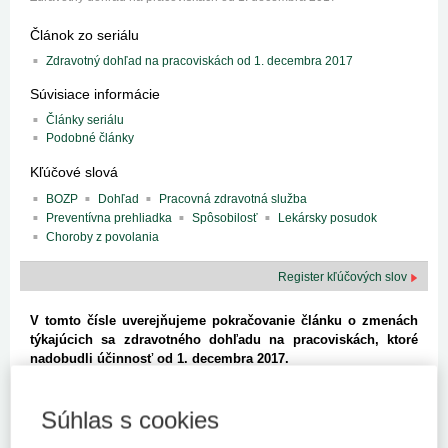
Článok zo seriálu
Zdravotný dohľad na pracoviskách od 1. decembra 2017
Súvisiace informácie
Články seriálu
Podobné články
Kľúčové slová
BOZP
Dohľad
Pracovná zdravotná služba
Preventívna prehliadka
Spôsobilosť
Lekársky posudok
Choroby z povolania
Register kľúčových slov
V tomto čísle uverejňujeme pokračovanie článku o zmenách
týkajúcich sa zdravotného dohľadu na pracoviskách, ktoré
nadobudli účinnosť od 1. decembra 2017.
Posudzovanie zdravotnej spôsobilosti zamestnancov na
prácu a lekárske preventívne prehliadky vo vzťahu k práci
Súhlas s cookies
– zmeny po novele zákona č. 355/2007 Z. z.