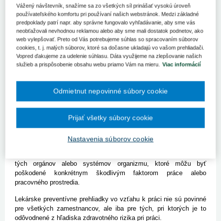
Jednou zo základných povinností zamestnávateľa vyplývajúcich
Vážený návštevník, snažíme sa zo všetkých síl prinášať vysokú úroveň
používateľského komfortu pri používaní našich webstránok. Medzi základné
zo zákona č. 355/2007 Z. z. je zabezpečenie posúdenia zdravotnej
predpoklady patrí napr. aby správne fungovalo vyhľadávanie, aby sme vás
spôsobilosti zamestnancov na prácu na základe výkonu
neobťažovali nevhodnou reklamou alebo aby sme mali dostatok podnetov, ako
lekárskych preventívnych prehliadok vo vzťahu k práci. Zdravotná
web vylepšovať. Preto od Vás potrebujeme súhlas so spracovaním súborov
spôsobilosť zamestnancov na prácu sa posudzuje vo vzťahu ku
cookies, t. j. malých súborov, ktoré sa dočasne ukladajú vo vašom prehliadači.
všetkým zdraviu škodlivým faktorom, ktoré sú súčasťou výkonu
Vopred ďakujeme za udelenie súhlasu. Dáta využijeme na zlepšovanie našich
práce a vo vzťahu k pracovným podmienkam, za ktorých sa práca
služieb a prispôsobenie obsahu webu priamo Vám na mieru.
Viac informácií
vykonáva.
Prostredníctvom lekárskych preventívnych prehliadok vo vzťahu k
Odmietnut nepovinné súbory cookie
práci je možné včas odhaliť počiatočné zmeny zdravotného stavu
zamestnancov súvisiace s prácou a zabrániť vzniku chorôb z
povolania alebo ochorení súvisiacich s prácou.
Lekárske
Prijať všetky súbory cookie
preventívne prehliadky vo vzťahu k práci sú jedným z
najúčinnejších preventívnych opatrení zameraných na
Nastavenia súborov cookie
ochranu zdravia konkrétnych zamestnancov
. Sú cielene
zamerané na sledovanie zmien zdravotného stavu a na vyšetrenie
tých orgánov alebo systémov organizmu, ktoré môžu byť
poškodené konkrétnym škodlivým faktorom práce alebo
pracovného prostredia.
Lekárske preventívne prehliadky vo vzťahu k práci nie sú povinné
pre všetkých zamestnancov, ale iba pre tých, pri ktorých je to
odôvodnené z hľadiska zdravotného rizika pri práci.