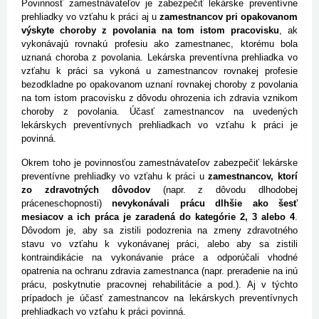
Povinnosť zamestnávateľov je zabezpečiť lekárske preventívne
prehliadky vo vzťahu k práci aj u
zamestnancov pri opakovanom
výskyte choroby z povolania na tom istom pracovisku
, ak
vykonávajú rovnakú profesiu ako zamestnanec, ktorému bola
uznaná choroba z povolania. Lekárska preventívna prehliadka vo
vzťahu k práci sa vykoná u zamestnancov rovnakej profesie
bezodkladne po opakovanom uznaní rovnakej choroby z povolania
na tom istom pracovisku z dôvodu ohrozenia ich zdravia vznikom
choroby z povolania. Účasť zamestnancov na uvedených
lekárskych preventívnych prehliadkach vo vzťahu k práci je
povinná.
Okrem toho je povinnosťou zamestnávateľov zabezpečiť lekárske
preventívne prehliadky vo vzťahu k práci u
zamestnancov, ktorí
zo zdravotných dôvodov
(napr. z dôvodu dlhodobej
práceneschopnosti)
nevykonávali prácu dlhšie ako šesť
mesiacov a ich práca je zaradená do kategórie 2, 3 alebo 4
.
Dôvodom je, aby sa zistili podozrenia na zmeny zdravotného
stavu vo vzťahu k vykonávanej práci, alebo aby sa zistili
kontraindikácie na vykonávanie práce a odporúčali vhodné
opatrenia na ochranu zdravia zamestnanca (napr. preradenie na inú
prácu, poskytnutie pracovnej rehabilitácie a pod.). Aj v týchto
prípadoch je účasť zamestnancov na lekárskych preventívnych
prehliadkach vo vzťahu k práci povinná.