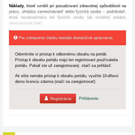
Náklady
, ktoré vznikli pri posudzovaní zdravotnej spôsobilosti na
prácu, uhrádza zamestnávateľ alebo fyzická osoba – podnikateľ,
ktorá nezamestnáva iné fyzické osoby (ak osobitný predpis
neustanovuje inak).
Pre zobrazenie článku nemáte dostatočné oprávnenia.
Odomknite si prístup k odbornému obsahu na portáli.
Prístup k obsahu portálu majú len registrovaní používatelia
portálu. Pokiaľ ste už zaregistrovaný, stačí sa prihlásiť.
Ak ešte nemáte prístup k obsahu portálu, využite 10-dňovú
demo licenciu zdarma (stačí sa zaregistrovať).
Registrácia
Prihlásenie