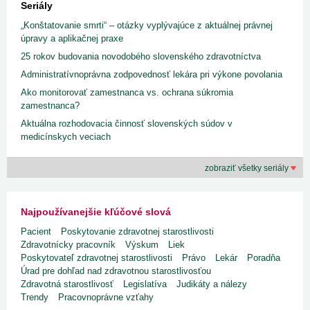
Seriály
„Konštatovanie smrti“ – otázky vyplývajúce z aktuálnej právnej
úpravy a aplikačnej praxe
25 rokov budovania novodobého slovenského zdravotníctva
Administratívnoprávna zodpovednosť lekára pri výkone povolania
Ako monitorovať zamestnanca vs. ochrana súkromia
zamestnanca?
Aktuálna rozhodovacia činnosť slovenských súdov v
medicínskych veciach
zobraziť všetky seriály
Najpoužívanejšie kľúčové slová
Pacient
Poskytovanie zdravotnej starostlivosti
Zdravotnícky pracovník
Výskum
Liek
Poskytovateľ zdravotnej starostlivosti
Právo
Lekár
Poradňa
Úrad pre dohľad nad zdravotnou starostlivosťou
Zdravotná starostlivosť
Legislatíva
Judikáty a nálezy
Trendy
Pracovnoprávne vzťahy