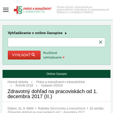
Portál určený zdravotníckym
pracovníkom, právnikom a zamestnancom
štátnych a verejných inštitúcií
Vyhľadávanie
v online časopise
Rozšírené
VYHĽADAŤ
vyhľadávanie
Online časopis
Hlavná stránka
Právo a manažment v zdravotníctve
Ročník 2018
Vydanie 3/2018
Zdravotný dohľad na pracoviskách od 1.
decembra 2017 (II.)
Dátum:
31. 8. 6800
Rubrika:
Ekonomika a manažment
Zo seriálu:
Zdravotný dohľad na pracoviskách od 1. decembra 2017