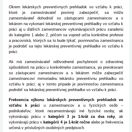
Okrem lekárskych preventívnych prehliadok vo vzťahu k práci,
ktoré je zamestnávateľ povinný zabezpečiť, sa môže
zamestnávateľ dohodnúť so zástupcami zamestnancov a s
lekárom na vykonaní lekárskej preventívnej prehliadky vo vzťahu k
práci aj u ďalších zamestnancov vykonávajúcich prácu zaradenú
do kategórie 1 alebo 2, pričom sa vopred určia konkrétne profesie
a pracoviská, ktorých sa to bude týkať; povinnosťou zamestnanca
je podrobiť sa tejto lekárskej preventívnej prehliadke vo vzťahu k
práci.
Ak má zamestnávateľ odôvodnené pochybnosti o zdravotnej
spôsobilosti na prácu u konkrétneho zamestnanca, po prerokovaní
so zástupcami zamestnancov a s lekárom môže zabezpečiť
zamestnancovi mimoriadnu lekársku preventívnu prehliadku vo
vzťahu k práci; aj v tomto prípade je povinnosťou zamestnanca
podrobiť sa lekárskej preventívnej prehliadke vo vzťahu k práci.
Frekvencia výkonu lekárskych preventívnych prehliadok vo
vzťahu k práci
u zamestnancov a u fyzických osôb –
podnikateľov, ktoré nezamestnávajú iné fyzické osoby, ak
vykonávajú prácu v
kategórii 3 je 1-krát za dva roky
, ak
vykonávajú prácu v
kategórii 4 je 1-krát ročne
alebo je frekvencia
určená v príslušných osobitných predpisoch.