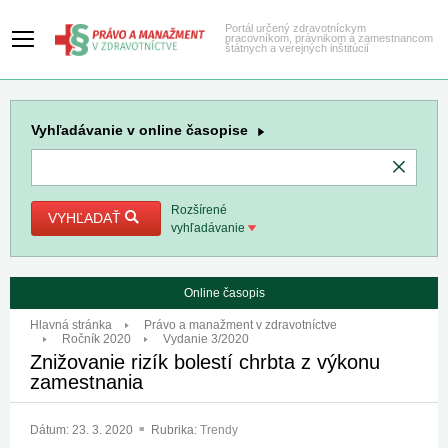
Portál určený zdravotníckym
pracovníkom, právnikom a zamestnancom
štátnych a verejných inštitúcií
Vyhľadávanie
v online časopise
Rozšírené
VYHĽADAŤ
vyhľadávanie
Online časopis
Hlavná stránka
Právo a manažment v zdravotníctve
Ročník 2020
Vydanie 3/2020
Znižovanie rizík bolestí chrbta z výkonu
zamestnania
Dátum:
23. 3. 2020
Rubrika:
Trendy