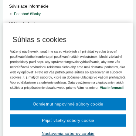
Súvisiace informácie
Podobné články
Kľúčové slová
BOZP
Trendy
Výskum
Choroby z povolania
Súhlas s cookies
Register kľúčových slov
Vážený návštevník, snažíme sa zo všetkých síl prinášať vysokú úroveň
používateľského komfortu pri používaní našich webstránok. Medzi základné
Tím psychológov z nemeckej Technische Universität Dresden
predpoklady patrí napr. aby správne fungovalo vyhľadávanie, aby sme vás
uskutočnil meta-analýzu na identifikáciu psychosociálnych
neobťažovali nevhodnou reklamou alebo aby sme mali dostatok podnetov, ako
pracovných faktorov, ktoré predstavujú riziko rozvoja
web vylepšovať. Preto od Vás potrebujeme súhlas so spracovaním súborov
chronickej bolesti dolnej časti chrbta. Tím realizoval výskum
cookies, t. j. malých súborov, ktoré sa dočasne ukladajú vo vašom prehliadači.
na základe toho, že ochorenia pohybového aparátu spojené
Vopred ďakujeme za udelenie súhlasu. Dáta využijeme na zlepšovanie našich
s bolesťami chrbta sú jednou z najčastejších príčin
služieb a prispôsobenie obsahu webu priamo Vám na mieru.
Viac informácií
hospitalizácie a práceneschopnosti.
Príčinou bolesti chrbta je nesprávny životný štýl, aktuálne najmä
Odmietnut nepovinné súbory cookie
sedavé zamestnanie. Pritom nahradzovanie manuálnej práce
sedavým zamestnaním je trend, ktorý sa v najbližších rokoch
zrejme nezmení, práve naopak. Výskum naznačuje, že na vývoj
Prijať všetky súbory cookie
tohto ochorenia majú významný vplyv nielen fyzické, ale aj
psychologické a sociálne faktory. Štúdia bola uverejnená
Nastavenia súborov cookie