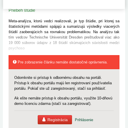
v internetovom periodiku
Science Daily
.
Priebeh štúdie
Meta-analýza, ktorú vedci realizovali, je typ štúdie, pri ktorej sa
štatistickými metódami spájajú a sumarizujú výsledky viacerých
štúdií zaoberajúcich sa rovnakou problematikou. Na analýzu tak
tím vedcov Technische Universität Dresden preštudoval viac ako
19 000 súborov údajov z 18 štúdií skúmajúcich súvislosti medzi
psychoso
Pre zobrazenie článku nemáte dostatočné oprávnenia.
Odomknite si prístup k odbornému obsahu na portáli.
Prístup k obsahu portálu majú len registrovaní používatelia
portálu. Pokiaľ ste už zaregistrovaný, stačí sa prihlásiť.
Ak ešte nemáte prístup k obsahu portálu, využite 10-dňovú
demo licenciu zdarma (stačí sa zaregistrovať).
Registrácia
Prihlásenie