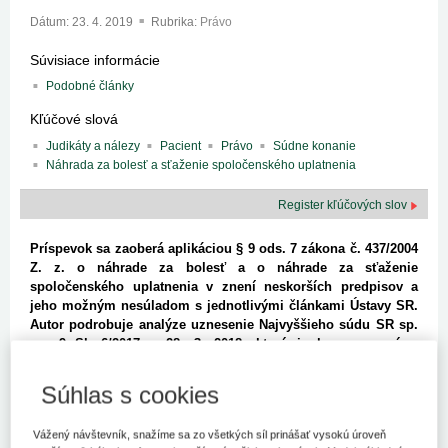
Dátum:
23. 4. 2019
Rubrika:
Právo
Súvisiace informácie
Podobné články
Kľúčové slová
Judikáty a nálezy
Pacient
Právo
Súdne konanie
Náhrada za bolesť a sťaženie spoločenského uplatnenia
Register kľúčových slov
Príspevok sa zaoberá aplikáciou § 9 ods. 7 zákona č. 437/2004
Z. z. o náhrade za bolesť a o náhrade za sťaženie
spoločenského uplatnenia v znení neskorších predpisov a
jeho možným nesúladom s jednotlivými článkami Ústavy SR.
Autor podrobuje analýze uznesenie Najvyššieho súdu SR sp.
zn. 9 Sk 6/2017 z 28. 3. 2018, ktoré je komparované s
pôvodnou a aktuálnou právnou úpravou v Českej republike.
Súhlas s cookies
„
Právo nie je pojem, ale živá sila.“
Vážený návštevník, snažíme sa zo všetkých síl prinášať vysokú úroveň