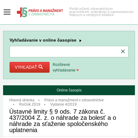
Portál určený zdravotníckym
pracovníkom, právnikom a zamestnancom
štátnych a verejných inštitúcií
Vyhľadávanie
v online časopise
Rozšírené
VYHĽADAŤ
vyhľadávanie
Online časopis
Hlavná stránka
Právo a manažment v zdravotníctve
Ročník 2019
Vydanie 4/2019
Ústavné limity § 9 ods. 7 zákona č.
437/2004 Z. z. o náhrade za bolesť a o
náhrade za sťaženie spoločenského
uplatnenia