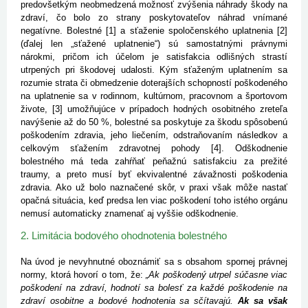
predovšetkým neobmedzená možnosť zvýšenia náhrady škody na
zdraví, čo bolo zo strany poskytovateľov náhrad vnímané
negatívne. Bolestné [1] a sťaženie spoločenského uplatnenia [2]
(ďalej len „sťažené uplatnenie“) sú samostatnými právnymi
nárokmi, pričom ich účelom je satisfakcia odlišných strastí
utrpených pri škodovej udalosti. Kým sťaženým uplatnením sa
rozumie strata či obmedzenie doterajších schopností poškodeného
na uplatnenie sa v rodinnom, kultúrnom, pracovnom a športovom
živote, [3] umožňujúce v prípadoch hodných osobitného zreteľa
navýšenie až do 50 %, bolestné sa poskytuje za škodu spôsobenú
poškodením zdravia, jeho liečením, odstraňovaním následkov a
celkovým sťažením zdravotnej pohody [4]. Odškodnenie
bolestného má teda zahŕňať peňažnú satisfakciu za prežité
traumy, a preto musí byť ekvivalentné závažnosti poškodenia
zdravia. Ako už bolo naznačené skôr, v praxi však môže nastať
opačná situácia, keď predsa len viac poškodení toho istého orgánu
nemusí automaticky znamenať aj vyššie odškodnenie.
2. Limitácia bodového ohodnotenia bolestného
Na úvod je nevyhnutné oboznámiť sa s obsahom spornej právnej
normy, ktorá hovorí o tom, že:
„Ak poškodený utrpel súčasne viac
poškodení na zdraví, hodnotí sa bolesť za každé poškodenie na
zdraví osobitne a bodové hodnotenia sa sčítavajú.
Ak sa však