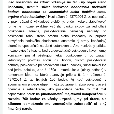
viac poškodení na zdraví vzťahuje na ten istý orgán alebo
končatinu, nesmie súčet bodového hodnotenia prekročiť
bodové hodnotenie za anatomickú alebo funkčnú stratu
orgánu alebo končatiny.
“
Hoci zákon č. 437/2004 Z. z. neprináša
v praxi zásadné výkladové problémy, pričom vďaka „tabuľkovej“
forme je možné exaktne vyčísliť výšku škody za jednotlivé
poškodenia zdravia, poskytovatelia peňažnej náhrady pri
poškodení toho istého orgánu alebo končatiny (v prípade
prevýšenia bodového ohodnotenia anatomickej straty končatiny)
okamžite upozorňujú na dané ustanovenie. Ako konkrétny príklad
možno uviesť situáciu, keď za devastačné poškodenie ľavej hornej
končatiny priznal ošetrujúci lekár poškodenému po zrátaní
jednotlivých položiek spolu 760 bodov, pričom poskytovateľ
náhrady poškodenia pri pracovnom úraze, naopak, subsumoval iba
pod jednu položku, a to č. 159a – exartikulácia (laicky odňatie) v
ramennom kĺbe, za ktorú stanovuje príloha č. 1 k zákonu č.
437/2004 Z. z. fixných 150 bodov. Aj keď poškodený v
spomínanom prípade utrpel množstvo zranení, absolvoval viaceré
operácie a rehabilitácie, ako poškodená osoba by mal mať
nepochybne nárok na
plnohodnotnú majetkovú kompenzáciu v
rozsahu 760 bodov za všetky utrpené ujmy pri úraze, ale
zákonné obmedzenie mu znemožnilo zabezpečiť si plný
finančný nárok
.