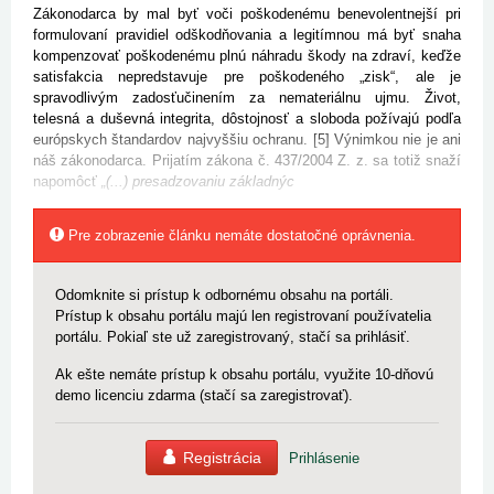
Zákonodarca by mal byť voči poškodenému benevolentnejší pri
formulovaní pravidiel odškodňovania a legitímnou má byť snaha
kompenzovať poškodenému plnú náhradu škody na zdraví, keďže
satisfakcia nepredstavuje pre poškodeného „zisk“, ale je
spravodlivým zadosťučinením za nemateriálnu ujmu. Život,
telesná a duševná integrita, dôstojnosť a sloboda požívajú podľa
európskych štandardov najvyššiu ochranu. [5] Výnimkou nie je ani
náš zákonodarca. Prijatím zákona č. 437/2004 Z. z. sa totiž snaží
napomôcť
„(...) presadzovaniu základnýc
Pre zobrazenie článku nemáte dostatočné oprávnenia.
Odomknite si prístup k odbornému obsahu na portáli.
Prístup k obsahu portálu majú len registrovaní používatelia
portálu. Pokiaľ ste už zaregistrovaný, stačí sa prihlásiť.
Ak ešte nemáte prístup k obsahu portálu, využite 10-dňovú
demo licenciu zdarma (stačí sa zaregistrovať).
Registrácia
Prihlásenie