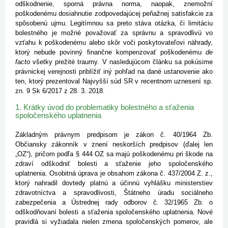
odškodnenie, sporná právna norma, naopak, znemožní
poškodenému dosiahnutie zodpovedajúcej peňažnej satisfakcie za
spôsobenú ujmu. Legitímnou sa preto stáva otázka, či limitáciu
bolestného je možné považovať za správnu a spravodlivú vo
vzťahu k poškodenému alebo skôr voči poskytovateľovi náhrady,
ktorý nebude povinný finančne kompenzovať poškodenému
de
facto
všetky prežité traumy. V nasledujúcom článku sa pokúsime
právnickej verejnosti priblížiť iný pohľad na dané ustanovenie ako
ten, ktorý prezentoval Najvyšší súd SR v recentnom uznesení sp.
zn. 9 Sk 6/2017 z 28. 3. 2018.
1. Krátky úvod do problematiky bolestného a sťaženia
spoločenského uplatnenia
Základným právnym predpisom je zákon č. 40/1964 Zb.
Občiansky zákonník v znení neskorších predpisov (ďalej len
„OZ“), pričom podľa § 444 OZ sa majú poškodenému pri škode na
zdraví odškodniť bolesti a sťaženie jeho spoločenského
uplatnenia. Osobitná úprava je obsahom zákona č. 437/2004 Z. z.,
ktorý nahradil dovtedy platnú a účinnú vyhlášku ministerstiev
zdravotníctva a spravodlivosti, Štátneho úradu sociálneho
zabezpečenia a Ústrednej rady odborov č. 32/1965 Zb. o
odškodňovaní bolesti a sťaženia spoločenského uplatnenia. Nové
pravidlá si vyžiadala nielen zmena spoločenských pomerov, ale