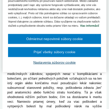
používateľského komfortu pri používaní našich webstránok. Medzi základné
predpoklady patrí napr. aby správne fungovalo vyhľadávanie, aby sme vás
Rudolf von Ihering
neobťažovali nevhodnou reklamou alebo aby sme mali dostatok podnetov, ako
Úvod
web vylepšovať. Preto od Vás potrebujeme súhlas so spracovaním súborov
cookies, t. j. malých súborov, ktoré sa dočasne ukladajú vo vašom prehliadači.
Vopred ďakujeme za udelenie súhlasu. Dáta využijeme na zlepšovanie našich
Hoci zákon č. 437/2004 Z. z. o náhrade za bolesť a o náhrade za
služieb a prispôsobenie obsahu webu priamo Vám na mieru.
Viac informácií
sťaženie spoločenského uplatnenia v znení neskorších predpisov
(ďalej len „zákon č. 437/2004 Z. z.“) nadobudol účinnosť pred 14
rokmi, aj napriek tomu prináša táto právna úprava nové,
Odmietnut nepovinné súbory cookie
nezodpovedané otázky. Jednou z takýchto otázok je možný
nesúlad § 9 ods. 7 zákona č. 437/2004 Z. z. s Ústavou SR č.
460/1992 Zb. (ďalej len „Ústava SR“), nehovoriac o
Prijať všetky súbory cookie
medzinárodných právnych dokumentoch, ktoré sú pre Slovenskú
republiku záväzné. Ak totiž pri úraze poškodenému ostane
Nastavenia súborov cookie
zachovaná končatina a ten v dôsledku jednotlivých poškodení
absolvuje v priebehu liečebného procesu množstvo nepríjemných
medicínskych zákrokov, spojených neraz s komplikáciami a
bolesťami, po sčítaní jednotlivých položiek vzťahujúcich sa na ten
istý orgán alebo končatinu musí posudzujúci lekár nakoniec
subsumovať stanovené položky, resp. poškodenia zdravia „len“
pod anatomickú alebo funkčnú stratu končatiny. Tá je však
ohodnotená nižším počtom bodov, čím sa dostávame k meritu
veci. Namiesto priamej úmery, keď za viac poškodení a
vytrpených bolestí by mal poškodený nárok na vyššie