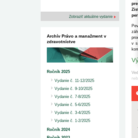
kategorizovaných liekov 1. 8....
Od 1. augusta 2026 sa za
pre
1. 7. 2026
redakcia
implementáciu nových elekt
Zis
Ministerstvo zdravotníctva zverejnilo aktualizovaný
knižke
per
zoznam kategori...
Zobraziť aktuálne vydanie
29. 6. 2026
redakcia
Pev
Rezort zdravotníctva zverejnil zoznam
kategorizovaných špeciálnych ...
záh
Archív Právo a manažment v
29. 6. 2026
redakcia
pro
zdravotníctve
Výzva na podporu dostupnosti zdravotnej
v s
starostlivosti v centrách z...
kom
22. 6. 2026
redakcia
Vý
Ročník 2025
Ved
neb
Vydanie č. 11-12/2025
Vydanie č. 9-10/2025
Vydanie č. 7-8/2025
Vydanie č. 5-6/2025
Vydanie č. 3-4/2025
Vydanie č. 1-2/2025
Ročník 2024
Ročník 2023