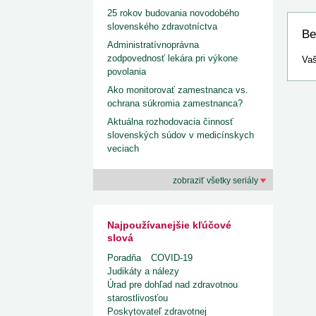
25 rokov budovania novodobého
slovenského zdravotníctva
Be
Administratívnoprávna
zodpovednosť lekára pri výkone
Vaš
povolania
Ako monitorovať zamestnanca vs.
ochrana súkromia zamestnanca?
Aktuálna rozhodovacia činnosť
slovenských súdov v medicínskych
veciach
zobraziť všetky seriály
Najpoužívanejšie kľúčové
slová
Poradňa
COVID-19
Judikáty a nálezy
Úrad pre dohľad nad zdravotnou
starostlivosťou
Poskytovateľ zdravotnej