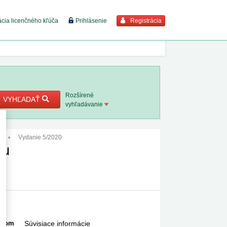
Registrácia
ácia licenčného kľúča
Prihlásenie
braziť viac
7. 8. 2026
Rozšírené
VYHĽADAŤ
vyhľadávanie
8. 8. 2026
0
Vydanie 5/2020
 18. 8.
du
 2. 8.
1. 8. 2026
1. 8. 2026
Súvisiace informácie
chom