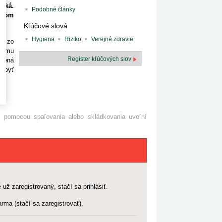
tiká.
Podobné články
vanom
Kľúčové slová
Hygiena
Riziko
Verejné zdravie
ad zo
čnému
Register kľúčových slov
álená
e byť
 pomocou spaľovania alebo skládkovania uvoľní
 už zaregistrovaný, stačí sa prihlásiť.
rma (stačí sa zaregistrovať).