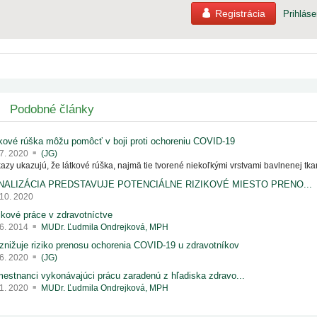
Registrácia
Prihláse
Podobné články
kové rúška môžu pomôcť v boji proti ochoreniu COVID-19
 7. 2020
(JG)
azy ukazujú, že látkové rúška, najmä tie tvorené niekoľkými vrstvami bavlnenej tkan
NALIZÁCIA PREDSTAVUJE POTENCIÁLNE RIZIKOVÉ MIESTO PRENO...
 10. 2020
ikové práce v zdravotníctve
 6. 2014
MUDr. Ľudmila Ondrejková, MPH
znižuje riziko prenosu ochorenia COVID-19 u zdravotníkov
 6. 2020
(JG)
estnanci vykonávajúci prácu zaradenú z hľadiska zdravo...
 1. 2020
MUDr. Ľudmila Ondrejková, MPH