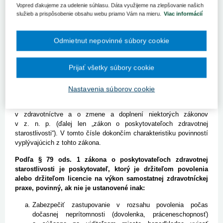
pracovníkoch, stavovských organizáciách v zdravotníctve a o
Vopred ďakujeme za udelenie súhlasu. Dáta využijeme na zlepšovanie našich
zmene a doplnení niektorých zákonov v z. n. p. (ďalej len „zákon o
služieb a prispôsobenie obsahu webu priamo Vám na mieru.
Viac informácií
poskytovateľoch zdravotnej starostlivosti“). V tomto čísle
dokončím charakteristiku povinností vyplývajúcich z tohto zákona.
Odmietnut nepovinné súbory cookie
V minulom čísle som charakterizovala administratívnoprávnu
zodpovednosť lekára všeobecne. Vysvetlila som, o aký typ
zodpovednosti ide. V druhej časti článku som sa venovala
Prijať všetky súbory cookie
základným povinnostiam poskytovateľa zdravotnej starostlivosti
(ďalej len „poskytovateľ“), ktoré vyplývajú zo zákona
Nastavenia súborov cookie
č. 578/2004 Z. z. o poskytovateľoch zdravotnej starostlivosti,
zdravotníckych pracovníkoch, stavovských organizáciách
v zdravotníctve a o zmene a doplnení niektorých zákonov
v z. n. p. (ďalej len „zákon o poskytovateľoch zdravotnej
starostlivosti“). V tomto čísle dokončím charakteristiku povinností
vyplývajúcich z tohto zákona.
Podľa § 79 ods. 1 zákona o poskytovateľoch zdravotnej
starostlivosti je poskytovateľ, ktorý je držiteľom povolenia
alebo držiteľom licencie na výkon samostatnej zdravotníckej
praxe, povinný, ak nie je us­tanovené inak:
Zabezpečiť zastupovanie v rozsahu povolenia počas
dočasnej neprítomnosti (dovolenka, prácene­schopnosť)