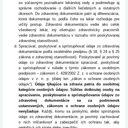
so súčasnými poznatkami lekárskej vedy a podmieňuje aj
správne rozhodovanie o ďalších liečebných a ostatných
úkonoch. Do zdravotnej dokumentácie patrí aj diferenciácia,
ktorá dokumentuje to, podľa čoho sa lekár rozhoduje pre
určitý postup. Zdravotnú dokumentáciu vedie ako celok
všeobecný lekár, iný ošetrujúci zdravotnícky pracovník
vedie zdravotnú dokumentáciu v rozsahu ním poskytovanej
zdravotnej starostlivosti.
Spracúvať, poskytovať a sprístupňovať údaje zo zdravotnej
dokumentácie podľa osobitného predpisu (§ 18, § 24 a § 25
zákona o zdravotnej starostlivosti). Poskytovateľ je povinný
údaje zo zdravotnej dokumentácie spracúvať, poskytovať
a sprístupňovať v súlade s týmto zákonom a osobitným
predpisom – zákonom č. 428/2002 Z. z. o ochrane osobných
údajov v z. n. p. (ďalej len „zákon o ochrane osobných
údajov“).
Údaje týkajúce sa zdravia patria do osobitnej
kategórie osobných údajov. Súhlas dotknutej osoby na
spracúvanie, poskytovanie a sprístupňovanie údajov zo
zdravotnej dokumentácie sa za podmienok
ustanovených, zákonom o ochrane osobných údajov
nevyžaduje
. Každý, komu sa poskytnú, alebo sprístupnia
údaje zo zdravotnej dokumentácie, je povinný zachovávať
o nich mlčanlivosť a zabezpečiť ich ochranu tak, aby
nedošlo k ich strate alebo zneužitiu.