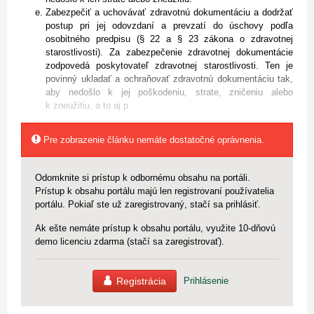
Zabezpečiť a uchovávať zdravotnú dokumentáciu a dodržať
postup pri jej odovzdaní a prevzatí do úschovy podľa
osobitného pred­pisu (§ 22 a § 23 zákona o zdravotnej
starostlivosti). Za zabezpečenie zdravotnej dokumentácie
zodpovedá poskytovateľ zdravotnej starostlivosti. Ten je
povinný ukladať a ochraňovať zdravotnú dokumentáciu tak,
aby nedošlo k jej poškodeniu, strate, zničeniu alebo
k zneužitiu, a to aj p
Pre zobrazenie článku nemáte dostatočné oprávnenia.
Odomknite si prístup k odbornému obsahu na portáli.
Prístup k obsahu portálu majú len registrovaní používatelia
portálu. Pokiaľ ste už zaregistrovaný, stačí sa prihlásiť.
Ak ešte nemáte prístup k obsahu portálu, využite 10-dňovú
demo licenciu zdarma (stačí sa zaregistrovať).
Registrácia
Prihlásenie