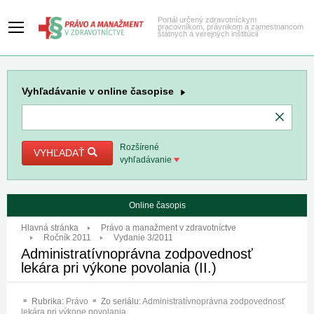
Portál určený zdravotníckym
pracovníkom, právnikom a zamestnancom
štátnych a verejných inštitúcií
Vyhľadávanie
v online časopise
Rozšírené
VYHĽADAŤ
vyhľadávanie
Online časopis
Hlavná stránka
Právo a manažment v zdravotníctve
Ročník 2011
Vydanie 3/2011
Administratívnoprávna zodpovednosť
lekára pri výkone povolania (II.)
Rubrika:
Právo
Zo seriálu:
Administratívnoprávna zodpovednosť
lekára pri výkone povolania