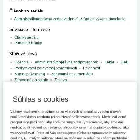
Článok zo seriálu
Administratívnoprávna zodpovednosť lekára pri výkone povolania
Súvisiace informácie
Články seriálu
Podobné články
Kľúčové slová
Licencia
Administratívnoprávna zodpovednosť
Lekár
Liek
Poskytovateľ zdravotnej starostlivosti
Povinnosť
Samosprávny kraj
Zdravotná dokumentácia
Zdravotné poistenie
Zmluva
Register kľúčových slov
Súhlas s cookies
V minulom čísle som charakterizovala administratívnoprávnu
Vážený návštevník, snažíme sa zo všetkých síl prinášať vysokú úroveň
zodpovednosť lekára všeobecne. Vysvetlila som, o aký typ
používateľského komfortu pri používaní našich webstránok. Medzi základné
zodpovednosti ide. V druhej časti článku som sa venovala
predpoklady patrí napr. aby správne fungovalo vyhľadávanie, aby sme vás
základným povinnostiam poskytovateľa zdravotnej starostlivosti
neobťažovali nevhodnou reklamou alebo aby sme mali dostatok podnetov, ako
(ďalej len „poskytovateľ“), ktoré vyplývajú zo zákona č. 578/2004
web vylepšovať. Preto od Vás potrebujeme súhlas so spracovaním súborov
Z. z. o poskytovateľoch zdravotnej starostlivosti, zdravotníckych
cookies, t. j. malých súborov, ktoré sa dočasne ukladajú vo vašom prehliadači.