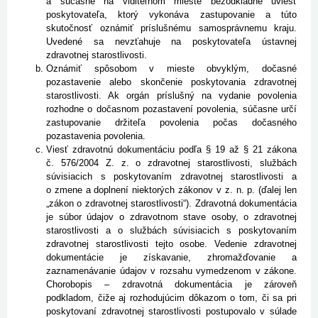
a súčasne na viditeľnom mieste bezodkladne uviesť
poskytovateľa, ktorý vykonáva zastupovanie a túto
skutočnosť oznámiť príslušnému samosprávnemu kraju.
Uvedené sa nevzťahuje na poskytovateľa ústavnej
zdravotnej starostlivosti.
Oznámiť spôsobom v mieste obvyklým, dočasné
pozastavenie alebo skončenie poskytovania zdravotnej
starostlivosti. Ak orgán príslušný na vydanie povolenia
rozhodne o dočasnom pozastavení povolenia, súčasne určí
zastupovanie držiteľa povolenia počas dočasného
pozastavenia povolenia.
Viesť zdravotnú dokumentáciu podľa § 19 až § 21 zákona
č. 576/2004 Z. z. o zdravotnej starostlivosti, službách
súvisiacich s poskytovaním zdravotnej starostlivosti a
o zmene a doplnení niektorých zákonov v z. n. p. (ďalej len
„zákon o zdravotnej starostlivosti“). Zdravotná dokumentácia
je súbor údajov o zdravotnom stave osoby, o zdravotnej
starostlivosti a o službách súvisiacich s poskytovaním
zdravotnej starostlivosti tejto osobe. Vedenie zdravotnej
dokumentácie je získavanie, zhromažďovanie a
zaznamenávanie údajov v rozsahu vymedzenom v zákone.
Chorobopis – zdravotná dokumentácia je zároveň
podkladom, čiže aj rozhodujúcim dôkazom o tom, či sa pri
poskytovaní zdravotnej starostlivosti postupovalo v súlade