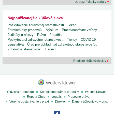
zobraziť všetky seriály
Najpoužívanejšie kľúčové slová
Poskytovanie zdravotnej starostlivosti
Lekár
Zdravotnícky pracovník
Výskum
Pracovnoprávne vzťahy
Judikáty a nálezy
Právo
Poradňa
Poskytovateľ zdravotnej starostlivosti
Trendy
COVID-19
Legislatíva
Úrad pre dohľad nad zdravotnou starostlivosťou
Zdravotná starostlivosť
Pacient
Register kľúčových slov
Otázky a odpovede
Komplexné právne predpisy
Wolters Kluwer
Ropo a Obce
Legalis
Pracovné právo
Verejné obstarávanie v praxi
Direktor
Dane a účtovníctvo v praxi