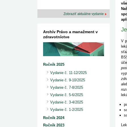
kategorizovaných liekov 1. 8....
Od 1. augusta 2026 sa za
vš
1. 7. 2026
redakcia
implementáciu nových elekt
Na
Ministerstvo zdravotníctva zverejnilo aktualizovaný
knižke
Zobraziť aktuálne vydanie
sp
zoznam kategori...
29. 6. 2026
redakcia
apl
Rezort zdravotníctva zverejnil zoznam
Je
kategorizovaných špeciálnych ...
Archív Právo a manažment v
29. 6. 2026
redakcia
zdravotníctve
Výzva na podporu dostupnosti zdravotnej
V p
starostlivosti v centrách z...
lek
22. 6. 2026
redakcia
sťa
BSS
úče
Ročník 2025
pos
Vydanie č. 11-12/2025
vyp
zdr
Vydanie č. 9-10/2025
ale
Vydanie č. 7-8/2025
roz
lek
Vydanie č. 5-6/2025
Vydanie č. 3-4/2025
p
Vydanie č. 1-2/2025
s
s
Ročník 2024
Lek
Ročník 2023