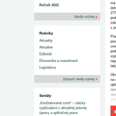
má 
Ročník 2022
doh
277
Staršie ročníky
pro
zdr
v p
Rubriky
Pra
Aktuality
pos
uve
Aktuálne
pod
Editoriál
vyp
Ekonomika a manažment
nep
tak
Legislatíva
Okr
Zobraziť všetky rubriky
na 
upl
spo
opa
Seriály
zas
„Konštatovanie smrti“ – otázky
vyplývajúce z aktuálnej právnej
úpravy a aplikačnej praxe