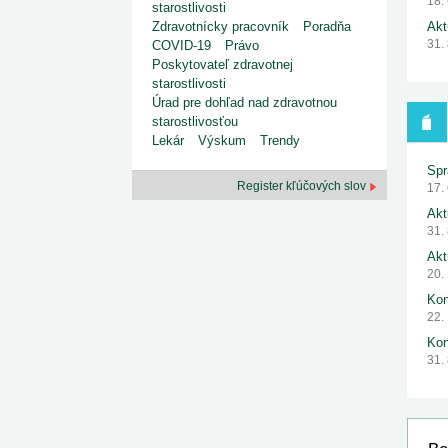
18.
starostlivosti
Akt
Zdravotnícky pracovník
Poradňa
31.
COVID-19
Právo
Poskytovateľ zdravotnej
starostlivosti
Úrad pre dohľad nad zdravotnou
starostlivosťou
Lekár
Výskum
Trendy
Spr
Register kľúčových slov
17.
Akt
31.
Akt
20.
Kon
22.
Kon
31.