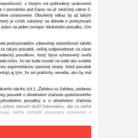
starostlivosti, s ktorým má poškodený uzatvorenú
zuje v poznámke pod čiarou na už neúčinný zákon č.
nkrétne ustanovenie. Obsoletný odkaz by až takým
stom) je vzťah založený na dohode o poskytovaní
ma právo na jeden rovnopis lekárskeho posudku, čím
e poskytovateľov zdravotnej starostlivosti takéto
za takýto posudok, veľkej zodpovednosti za záver
znalecký posudkom, ktorý býva vyhotovený oveľa
teda riziku, že raz bude musieť na súde ako svedok
nou argumentáciou sporovej strany, ktorá posudok
entujú aj tým, že ani prakticky nevedia, ako by mal
komto návrhu (cit.):
„Žalobca sa žalobou, podanou
rsky posudok o ohodnotení sťaženia spoločenského
i pôvodnému posudku) a o ohodnotení sťaženia
, pritom zároveň uložiť žalovanému, aby sa zdržal
dospel, keďže rozhodol procesným uznesením o