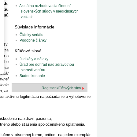
och.
Aktuálna rozhodovacia činnosť
áciu
slovenských súdov v medicínskych
é sú
veciach
Súvisiace informácie
Články seriálu
Podobné články
 tzv.
de za
Kľúčové slová
kon o
Judikáty a nálezy
 jeho
Úrad pre dohľad nad zdravotnou
acúva
starostlivosťou
lekár
Súdne konanie
avnej
lenia
Register kľúčových slov
a, ak
i aktívnu legitimáciu na požiadanie o vyhotovenie
škodenie na zdraví pacienta,
tného alebo sťaženia spoločenského uplatnenia.
lučne v písomnej forme, pričom na jeden exemplár