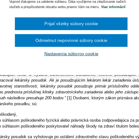
Ročník 2014
2016
Vopred ďakujeme za udelenie súhlasu. Dáta využijeme na zlepšovanie našich
čína šesťmesačné prechodné obdobie na
eobecných súdov Slovenskej republiky v medicínsko-právnych spor
Ročník 2013
2015
služieb a prispôsobenie obsahu webu priamo Vám na mieru.
Viac informácií
ronických služieb v elektronickej zdravotnej
ším primárnym cieľom je poukázať na zaujímavú právnu argument
Ročník 2012
2014
Ročník 2011
orových strán a najmä súdu v aktuálnych rozhodnutiach, ktor
2013
Ročník 2010
2012
ikovateľné v praxi právnikov zaujímajúcich sa o medicínske právo.
Prijať všetky súbory cookie
Ročník 2026
2011
2010
 možné vydanie lekárskeho posudku žalovať?
Odmietnut nepovinné súbory cookie
rávnej praxi sme sa už vo viacerých prípadoch stretli s problémami vydania
árskeho posudku. Zákon č. 437/2004 Z. z. o náhrade za bolesť a o náhra
Nastavenia súborov cookie
ženie spoločenského uplatnenia v znení neskorších predpisov (ďalej aj „zá
Ú“) v § 7 a 8 (v spojení s prílohou č. 2 k zákonu o BSSÚ) právne zakotvuje
ly a podmienky na jeho vydanie. Podľa zákona (cit.):
„Lekársky posudok spr
udzujúci lekár a vydáva zdravotnícke zariadenie, ktorého posudzujúci 
racoval lekársky posudok. Ak je posudzujúcim lekárom lekár zariadenia úst
avotnej starostlivosti, lekársky posudok posudzuje primár príslušného odde
bo prednosta príslušnej kliniky zdravotníckeho zariadenia alebo jeho zástupc
sah následkov presahuje 200 bodov.“
[1] Osobami, ktorým zákon priznáva akús
árskeho posudku, sú:
oškodený,
o súhlasom poškodeného fyzická alebo právnická osoba zodpovedajúca za po
o súhlasom poškodeného poskytovateľ náhrady škody na zdraví titulom boles
ársky posudok sa vyhotovuje po ustálení zdravotného stavu poškodeného vý