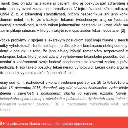
nárok (bez ohľadu na žiadateľa) pacient, ako aj poskytovateľ zdravotnej 
odu o poskytovaní zdravotnej starostlivosti. V tejto súvislosti zákon odka
/1994 Z. z. o zdravotnej starostlivosti, pričom nešpecifikuje ani jeho ko
blémom nebol, no to, že s každým lekárom (všeobecným a aj so špeciali
avotnej starostlivosti, a teda zákon jednoznačne nestanovuje, ktorý lekár 
raxi implikuje situácie, v ktorých takýto rovnopis žiaden lekár nedostane. [2]
ktické problémy v spojení s lekárskym posudkom spočívajú hlavne v neochot
udky vyhotovovať. Tento nezáujem je dôsledkom kombinácie nízkej odmeny 
dený v posudku a toho, že jeho závery bývajú temer vždy rozporované 
robnejšie. Lekár, ktorý je požiadaný o vyhotovenie lekárskeho posudku, čelí 
ovedať a konfrontovať svoje bodové ohodnotenie so závermi znalca a práv
redložila. Preto takéto posudky lekári neradi vyhotovujú. Lekári často argum
ýto posudok vyzerať a aké sú jeho náležitosti.
esný súd K. II. rozhodoval v konaní vedenom pod sp. zn. 28 C/784/2015 o ta
súde 16. decembra 2015, domáhal, aby súd zaviazal žalovaného vydať leká
atnenia v súvislosti s poškodením sluchu vo väčšom rozsahu (oprot
ločenského uplatnenia aj v súvislosti s poškodením dýchacích ciest žalobcu
kovaných vyšetrení žalobcu.“
[3]. K meritórnemu rozhodnutiu však ne
tavení
Pre zobrazenie článku nemáte dostatočné oprávnenia.