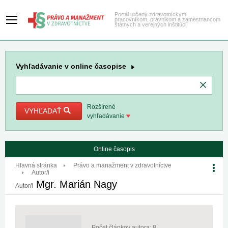
Portál určený zdravotníckym
pracovníkom, právnikom a zamestnancom
štátnych a verejných inštitúcií
Vyhľadávanie
v online časopise
Rozšírené
VYHĽADAŤ
vyhľadávanie
Online časopis
Hlavná stránka
Právo a manažment v zdravotníctve
Autor/i
Mgr. Marián Nagy
Autor/i
Počet článkov autora: 8