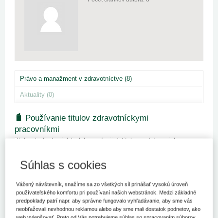
Právo a manažment v zdravotníctve (8)
Aktuality (0)
Používanie titulov zdravotníckymi
pracovníkmi
Získaný akademický alebo profesijný titul prezrádza o jeho
nositeľovi stupeň a oblasť jeho získaného vzdelania, a teda aj jeho
odbornú spôsobilosť. Oblasť používania titulov v zdravotníctve
Súhlas s cookies
zdravotníckymi pracovníkmi treba v súčasnosti rozdeliť do...
Vážený návštevník, snažíme sa zo všetkých síl prinášať vysokú úroveň
Kľúčové slová
používateľského komfortu pri používaní našich webstránok. Medzi základné
Cudzinec
Certifikát
Diplom
Doklad
Legislatíva
Lekár
predpoklady patrí napr. aby správne fungovalo vyhľadávanie, aby sme vás
Medicína
Titul
Zdravotná sestra
Kvalifikácia
neobťažovali nevhodnou reklamou alebo aby sme mali dostatok podnetov, ako
Poskytovateľ zdravotnej starostlivosti
Zdravotnícky pracovník
web vylepšovať. Preto od Vás potrebujeme súhlas so spracovaním súborov