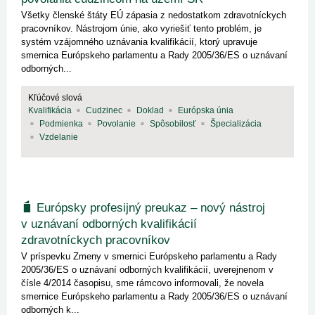
Všetky členské štáty EÚ zápasia z nedostatkom zdravotníckych
pracovníkov. Nástrojom únie, ako vyriešiť tento problém, je
systém vzájomného uznávania kvalifikácií, ktorý upravuje
smernica Európskeho parlamentu a Rady 2005/36/ES o uznávaní
odborných...
Kľúčové slová
Kvalifikácia
Cudzinec
Doklad
Európska únia
Podmienka
Povolanie
Spôsobilosť
Špecializácia
Vzdelanie
Európsky profesijný preukaz – nový nástroj
v uznávaní odborných kvalifikácií
zdravotníckych pracovníkov
V príspevku Zmeny v smernici Európskeho parlamentu a Rady
2005/36/ES o uznávaní odborných kvalifikácií, uverejnenom v
čísle 4/2014 časopisu, sme rámcovo informovali, že novela
smernice Európskeho parlamentu a Rady 2005/36/ES o uznávaní
odborných k...