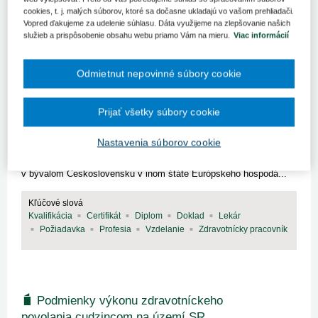
cookies, t. j. malých súborov, ktoré sa dočasne ukladajú vo vašom prehliadači.
Vopred ďakujeme za udelenie súhlasu. Dáta využijeme na zlepšovanie našich
služieb a prispôsobenie obsahu webu priamo Vám na mieru.
Viac informácií
Uznávanie kvalifikácií zdravotníckych
Odmietnut nepovinné súbory cookie
pracovníkov so slovenskými a
československými dokladmi o vzdelaní v
Prijať všetky súbory cookie
Európskej únii
Jedna zo štyroch základných slobôd jednotného vnútorného trhu
Nastavenia súborov cookie
Európskej únie je voľný pohyb osôb, ktorý umožňuje občanom SR
požiadať o uznanie svojej získanej kvalifikácie na Slovensku alebo
v bývalom Československu v inom štáte Európskeho hospodá...
Kľúčové slová
Kvalifikácia
Certifikát
Diplom
Doklad
Lekár
Požiadavka
Profesia
Vzdelanie
Zdravotnícky pracovník
Podmienky výkonu zdravotníckeho
povolania cudzincom na území SR