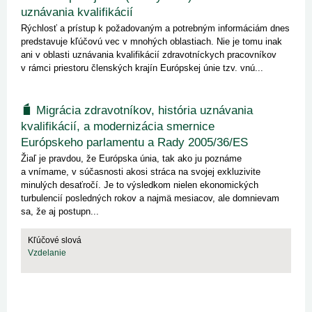
uznávania kvalifikácií
Rýchlosť a prístup k požadovaným a potrebným informáciám dnes
predstavuje kľúčovú vec v mnohých oblastiach. Nie je tomu inak
ani v oblasti uznávania kvalifikácií zdravotníckych pracovníkov
v rámci priestoru členských krajín Európskej únie tzv. vnú...
Migrácia zdravotníkov, história uznávania
kvalifikácií, a modernizácia smernice
Európskeho parlamentu a Rady 2005/36/ES
Žiaľ je pravdou, že Európska únia, tak ako ju poznáme
a vnímame, v súčasnosti akosi stráca na svojej exkluzivite
minulých desaťročí. Je to výsledkom nielen ekonomických
turbulencií posledných rokov a najmä mesiacov, ale domnievam
sa, že aj postupn...
Kľúčové slová
Vzdelanie