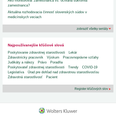
Ako monitorovať zamestnanca vs. ochrana súkromia
zamestnanca?
Aktuálna rozhodovacia činnosť slovenských súdov v
medicínskych veciach
zobraziť všetky seriály
Najpoužívanejšie kľúčové slová
Poskytovanie zdravotnej starostlivosti
Lekár
Zdravotnícky pracovník
Výskum
Pracovnoprávne vzťahy
Judikáty a nálezy
Právo
Poradňa
Poskytovateľ zdravotnej starostlivosti
Trendy
COVID-19
Legislatíva
Úrad pre dohľad nad zdravotnou starostlivosťou
Zdravotná starostlivosť
Pacient
Register kľúčových slov