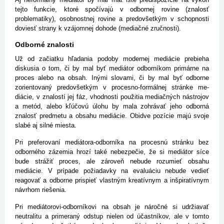
tejto funkcie, ktoré spočívajú v odbornej rovine (znalosť
problematiky), osobnostnej rovine a predovšetkým v schopnosti
doviesť strany k vzájomnej dohode (mediačné zručnosti).
Odborné znalosti
Už od začiatku hľadania podoby modernej mediácie prebieha
diskusia o tom, či by mal byť mediátor odborníkom primárne na
proces alebo na obsah. Inými slovami, či by mal byť odborne
zorientovaný predovšetkým v procesno-formálnej stránke me­
diácie, v znalostí jej fáz, vhodnosti použitia mediačných nástrojov
a metód, alebo kľúčovú úlohu by mala zohrávať jeho odborná
znalosť predmetu a obsahu mediácie. Obidve pozície majú svoje
slabé aj silné miesta.
Pri preferovaní mediátora-odborníka na procesnú stránku bez
odborného zázemia hrozí také nebezpečie, že si mediátor síce
bude strážiť proces, ale zároveň nebude rozumieť obsahu
mediácie. V prípade požiadavky na evaluáciu nebude vedieť
reagovať a odborne prispieť vlastným kreatívnym a inšpiratívnym
návrhom riešenia.
Pri mediátorovi-odborníkovi na obsah je náročné si udržiavať
neutralitu a primeraný odstup nielen od účastníkov, ale v tomto