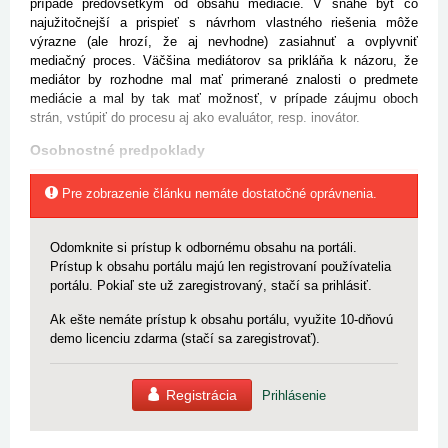
prípade predovšetkým od obsahu mediácie. V snahe byť čo
najužitočnejší a prispieť s návrhom vlastného riešenia môže
výrazne (ale hrozí, že aj nevhodne) zasiahnuť a ovplyvniť
mediačný proces. Väčšina mediátorov sa prikláňa k názoru, že
mediátor by rozhodne mal mať primerané znalosti o predmete
mediácie a mal by tak mať možnosť, v prípade záujmu oboch
strán, vstúpiť do procesu aj ako evaluátor, resp. inovátor.
Osobnostné predpoklady
Pre zobrazenie článku nemáte dostatočné oprávnenia.
Odomknite si prístup k odbornému obsahu na portáli.
Prístup k obsahu portálu majú len registrovaní používatelia
portálu. Pokiaľ ste už zaregistrovaný, stačí sa prihlásiť.
Ak ešte nemáte prístup k obsahu portálu, využite 10-dňovú
demo licenciu zdarma (stačí sa zaregistrovať).
Registrácia
Prihlásenie