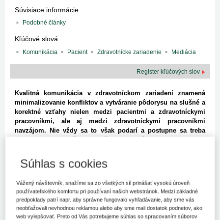
Súvisiace informácie
Podobné články
Kľúčové slová
Komunikácia
Pacient
Zdravotnícke zariadenie
Mediácia
Register kľúčových slov
Kvalitná komunikácia v zdravotníckom zariadení znamená
minimalizovanie konfliktov a vytváranie pôdorysu na slušné a
korektné vzťahy nielen medzi pacientmi a zdravotníckymi
pracovníkmi, ale aj medzi zdravotníckymi pracovníkmi
navzájom. Nie vždy sa to však podarí a postupne sa treba
vyrovnať so skutočnosťou, že komunikácia medzi stranami
začína škrípať, stáva sa ťažšou a komplikovanejšou, s
bezprostrednou hrozbou konfliktu.
Súhlas s cookies
Usilím manažmentu by mala byť nielen snaha zabrániť frustrácii
Vážený návštevník, snažíme sa zo všetkých síl prinášať vysokú úroveň
zo strany pacientov a ich rodinných príslušníkov, čo v konečnom
používateľského komfortu pri používaní našich webstránok. Medzi základné
dôsledku môže viesť k strate dôvery v konkrétne zdravotnícke
predpoklady patrí napr. aby správne fungovalo vyhľadávanie, aby sme vás
zariadenie aj v celý systém zdravotníckej starostlivosti, ale
neobťažovali nevhodnou reklamou alebo aby sme mali dostatok podnetov, ako
predovšetkým nedopustiť, aby konflikt ďalej eskaloval a dokonca
web vylepšovať. Preto od Vás potrebujeme súhlas so spracovaním súborov