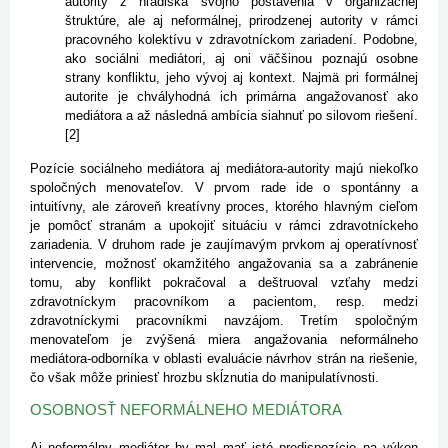
autority z hľadiska svojho postavenia v organizačnej
štruktúre, ale aj neformálnej, prirodzenej autority v rámci
pracovného kolektívu v zdravotníckom zariadení. Podobne,
ako sociálni mediátori, aj oni väčšinou poznajú osobne
strany konfliktu, jeho vývoj aj kontext. Najmä pri formálnej
autorite je chvályhodná ich primárna angažovanosť ako
mediátora a až následná ambícia siahnuť po silovom riešení.
[2]
Pozície sociálneho mediátora aj mediátora-autority majú niekoľ­ko
spoločných menovateľov. V pr­vom rade ide o spontánny a
intuitívny, ale zároveň kreatívny proces, ktorého hlavným cieľom
je pomôcť stranám a upokojiť situáciu v rámci zdravotníckeho
zariadenia. V druhom rade je zaujímavým prvkom aj operatívnosť
intervencie, možnosť okamžitého angažovania sa a zabránenie
tomu, aby konflikt pokračoval a deštruoval vzťahy medzi
zdravotníckym pracovníkom a pacientom, resp. medzi
zdravotníckymi pracovníkmi navzájom. Tretím spoločným
menovateľom je zvýšená miera angažovania neformálneho
mediátora-odborníka v oblasti evaluácie návrhov strán na riešenie,
čo však môže priniesť hrozbu skĺznutia do manipulatívnosti.
OSOBNOSŤ NEFORMÁLNEHO MEDIÁTORA
Aj neformálny mediátor by mal mať isté predispozície na výkon