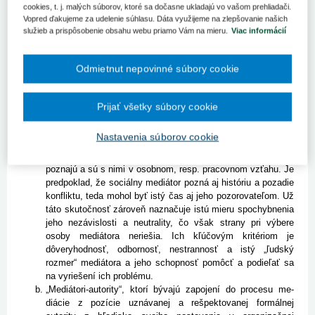
hrozil adjudikatórnym pokračovaním. Zdravotnícke zariadenie by
cookies, t. j. malých súborov, ktoré sa dočasne ukladajú vo vašom prehliadači.
malo byť pripravené zvládnuť aj túto situáciu, napríklad ponukou
Vopred ďakujeme za udelenie súhlasu. Dáta využijeme na zlepšovanie našich
neformálnej mediácie [1] zo strany členov manažmentu, či
služieb a prispôsobenie obsahu webu priamo Vám na mieru.
Viac informácií
zdravotníckych pracovníkov, ktorí požívajú v kolektíve úctu a
vážnosť, majú morálne kvality, primeranú emocio­nálnu inteligenciu
Odmietnut nepovinné súbory cookie
a zároveň aj osobnostnú predispozíciu na riešenie konfliktov.
SUBJEKTY NEFORMÁLNEJ MEDIÁCIE
Prijať všetky súbory cookie
Z hľadiska postavenia v rámci zdravotníckeho zariadenia môžeme
hovoriť o dvoch typoch neformálnych mediátorov:
Nastavenia súborov cookie
„Sociálni mediátori“, teda osoby, ktoré strany sporu osobne
poznajú a sú s nimi v osobnom, resp. pracovnom vzťahu. Je
predpoklad, že sociálny me­diátor pozná aj históriu a pozadie
konfliktu, teda mohol byť istý čas aj jeho pozorovateľom. Už
táto skutočnosť zároveň naznačuje istú mieru spochybnenia
jeho nezávislosti a neutrality, čo však strany pri výbere
osoby mediátora neriešia. Ich kľúčovým kritériom je
dôveryhodnosť, odbornosť, nestrannosť a istý „ľudský
rozmer“ mediátora a jeho schopnosť pomôcť a podieľať sa
na vyriešení ich problému.
„Mediátori-autority“, ktorí bý­va­jú zapojení do procesu me­
diácie z pozície uznávanej a rešpektovanej formálnej