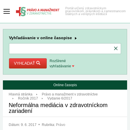
Portál určený zdravotníckym
pracovníkom, právnikom a zamestnancom
štátnych a verejných inštitúcií
Vyhľadávanie
v online časopise
Rozšírené
VYHĽADAŤ
vyhľadávanie
Online časopis
Hlavná stránka
Právo a manažment v zdravotníctve
Ročník 2017
Vydanie 6/2017
Neformálna mediácia v zdravotníckom
zariadení
Dátum:
9. 6. 2017
Rubrika:
Právo