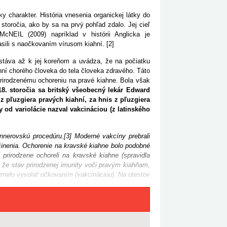
 charakter. História vnesenia organickej látky do
 storočia, ako by sa na prvý pohľad zdalo. Jej cieľ
cNEIL (2009) napríklad v histórii Anglicka je
sili s naočkovaním vírusom kiahní. [2]
stáva až k jej koreňom a uvádza, že na počiatku
ahní chorého človeka do tela človeka zdravého. Táto
prirodzenému ochoreniu na pravé kiahne. Bola však
18. storočia sa britský všeobecný lekár Edward
z pľuzgiera pravých kiahní, za hnis z pľuzgiera
 od variolácie nazval vakcináciou (z latinského
nnerovskú procedúru.[3] Moderné vakcíny prebrali
činenia. Ochorenie na kravské kiahne bolo podobné
 prirodzene ochoreli na kravské kiahne (spravidla
 že stav prirodzenej imunity voči pravým kiahňam,
umelo vyvolať očkovaním (vakcináciou). Na otestov