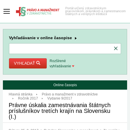
Portál určený zdravotníckym
pracovníkom, právnikom a zamestnancom
štátnych a verejných inštitúcií
Vyhľadávanie
v online časopise
Rozšírené
VYHĽADAŤ
vyhľadávanie
Online časopis
Hlavná stránka
Právo a manažment v zdravotníctve
Ročník 2017
Vydanie 9/2017
Právne úskalia zamestnávania štátnych
príslušníkov tretích krajín na Slovensku
(I.)