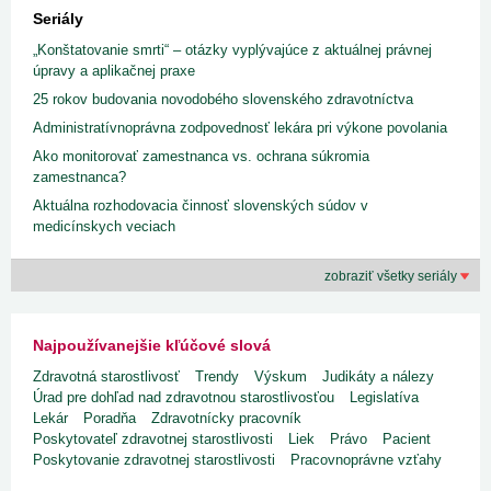
Seriály
„Konštatovanie smrti“ – otázky vyplývajúce z aktuálnej právnej
úpravy a aplikačnej praxe
25 rokov budovania novodobého slovenského zdravotníctva
Administratívnoprávna zodpovednosť lekára pri výkone povolania
Ako monitorovať zamestnanca vs. ochrana súkromia
zamestnanca?
Aktuálna rozhodovacia činnosť slovenských súdov v
medicínskych veciach
zobraziť všetky seriály
Najpoužívanejšie kľúčové slová
Zdravotná starostlivosť
Trendy
Výskum
Judikáty a nálezy
Úrad pre dohľad nad zdravotnou starostlivosťou
Legislatíva
Lekár
Poradňa
Zdravotnícky pracovník
Poskytovateľ zdravotnej starostlivosti
Liek
Právo
Pacient
Poskytovanie zdravotnej starostlivosti
Pracovnoprávne vzťahy