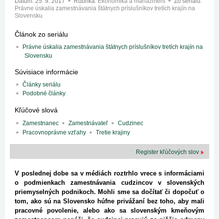
Dátum:
25. 9. 2017
Rubrika:
Ekonomika a manažment
Zo seriálu:
Právne úskalia zamestnávania štátnych príslušníkov tretích krajín na
Slovensku
Článok zo seriálu
Právne úskalia zamestnávania štátnych príslušníkov tretích krajín na
Slovensku
Súvisiace informácie
Články seriálu
Podobné články
Kľúčové slová
Zamestnanec
Zamestnávateľ
Cudzinec
Pracovnoprávne vzťahy
Tretie krajiny
Register kľúčových slov
V poslednej dobe sa v médiách roztrhlo vrece s informáciami
o podmienkach zamestnávania cudzincov v slovenských
priemyselných podnikoch. Mohli sme sa dočítať či dopočuť o
tom, ako sú na Slovensko húfne privážaní bez toho, aby mali
pracovné povolenie, alebo ako sa slovenským kmeňovým