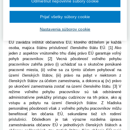
Odmietnut nepovinné súbory cookie
hmotného práva), a na druhej strane verejnoprávnu rovinu,
reprezentovanú predovšetkým právom sociálneho zabezpečenia.
Prijať všetky súbory cookie
Voľný pohyb pracovníkov v rámci Európskej únie
Nastavenia súborov cookie
Do všetkých už uvedených dimenzií výrazne zasahuje úprava
obsiahnutá v práve Európskej únie (ďalej len „EÚ“). Primárne právo
EÚ zavádza inštitút občianstva EÚ, ktorého držiteľom je každá
osoba, majúca štátnu príslušnosť členského štátu EÚ. [1] Ako
jeden z aspektov vnútorného trhu ďalej právo EÚ garantuje voľný
pohyb pracovníkov. [2] Vecná pôsobnosť voľného pohybu
pracovníkov zahŕňa právo (i) uchádzať sa o skutočne ponúkané
pracovné miesta, (ii) voľne sa za týmto účelom pohybovať na
území členských štátov, (iii) právo na pobyt v niektorom z
členských štátov za účelom zamestnania, a dokonca aj (iv) právo
po ukončení zamestnania zostať na území členského štátu. [3] V
režime voľného pohybu pracovníkov sú tak odstránené
administratívne prekážky prístupu cudzincov na trh práce, ako aj
vstupu a pobytu na území členských štátov. Z hľadiska
personálnej pôsobnosti však z voľného pohybu pracovníkov môžu
benefitovať len občania EÚ, sekundárne tiež ich rodinní
príslušníci. Dôsledkom je tak výrazne rozdielna úprava
zamestnávania občanov EÚ v jednotlivých členských štátoch a