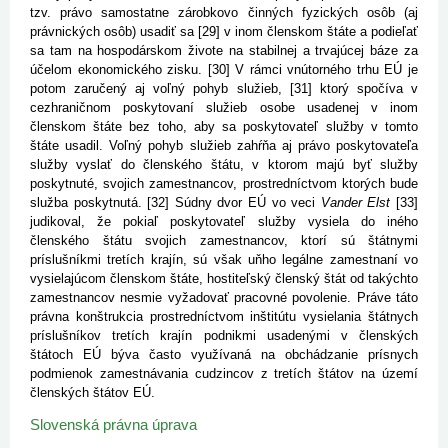
tzv. právo samostatne zárobkovo činných fyzických osôb (aj
právnických osôb) usadiť sa [29] v inom členskom štáte a podieľať
sa tam na hospodárskom živote na stabilnej a trvajúcej báze za
účelom ekonomického zisku. [30] V rámci vnútorného trhu EÚ je
potom zaručený aj voľný pohyb služieb, [31] ktorý spočíva v
cezhraničnom poskytovaní služieb osobe usadenej v inom
členskom štáte bez toho, aby sa poskytovateľ služby v tomto
štáte usadil. Voľný pohyb služieb zahŕňa aj právo poskytovateľa
služby vyslať do členského štátu, v ktorom majú byť služby
poskytnuté, svojich zamestnancov, prostredníctvom ktorých bude
služba poskytnutá. [32] Súdny dvor EÚ vo veci
Vander Elst
[33]
judikoval, že pokiaľ poskytovateľ služby vysiela do iného
členského štátu svojich zamestnancov, ktorí sú štátnymi
príslušníkmi tretích krajín, sú však uňho legálne zamestnaní vo
vysielajúcom členskom štáte, hostiteľský členský štát od takýchto
zamestnancov nesmie vyžadovať pracovné povolenie. Práve táto
právna konštrukcia prostredníctvom inštitútu vysielania štátnych
príslušníkov tretích krajín podnikmi usadenými v členských
štátoch EÚ býva často využívaná na obchádzanie prísnych
podmienok zamestnávania cudzincov z tretích štátov na území
členských štátov EÚ.
Slovenská právna úprava