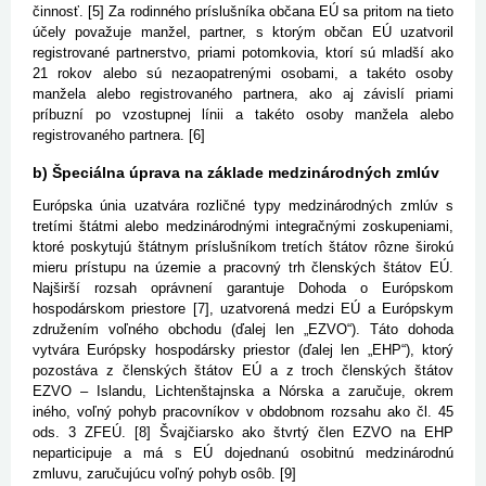
činnosť. [5] Za rodinného príslušníka občana EÚ sa pritom na tieto
účely považuje manžel, partner, s ktorým občan EÚ uzatvoril
registrované partnerstvo, priami potomkovia, ktorí sú mladší ako
21 rokov alebo sú nezaopatrenými osobami, a takéto osoby
manžela alebo registrovaného partnera, ako aj závislí priami
príbuzní po vzostupnej línii a takéto osoby manžela alebo
registrovaného partnera. [6]
b) Špeciálna úprava na základe medzinárodných zmlúv
Európska únia uzatvára rozličné typy medzinárodných zmlúv s
tretími štátmi alebo medzinárodnými integračnými zoskupeniami,
ktoré poskytujú štátnym príslušníkom tretích štátov rôzne širokú
mieru prístupu na územie a pracovný trh členských štátov EÚ.
Najširší rozsah oprávnení garantuje Dohoda o Európskom
hospodárskom priestore [7], uzatvorená medzi EÚ a Európskym
združením voľného obchodu (ďalej len „EZVO“). Táto dohoda
vytvára Európsky hospodársky priestor (ďalej len „EHP“), ktorý
pozostáva z členských štátov EÚ a z troch členských štátov
EZVO – Islandu, Lichtenštajnska a Nórska a zaručuje, okrem
iného, voľný pohyb pracovníkov v obdobnom rozsahu ako čl. 45
ods. 3 ZFEÚ. [8] Švajčiarsko ako štvrtý člen EZVO na EHP
neparticipuje a má s EÚ dojednanú osobitnú medzinárodnú
zmluvu, zaručujúcu voľný pohyb osôb. [9]