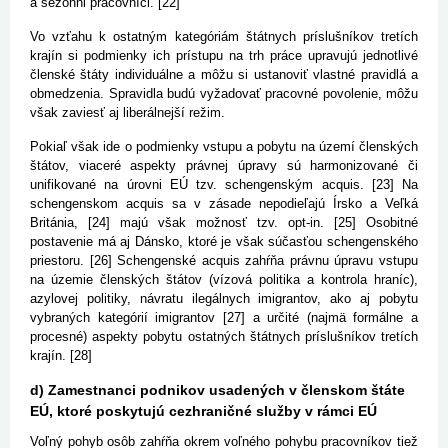
a sezónni pracovníci. [22]
Vo vzťahu k ostatným kategóriám štátnych príslušníkov tretích
krajín si podmienky ich prístupu na trh práce upravujú jednotlivé
členské štáty individuálne a môžu si ustanoviť vlastné pravidlá a
obmedzenia. Spravidla budú vyžadovať pracovné povolenie, môžu
však zaviesť aj liberálnejší režim.
Pokiaľ však ide o podmienky vstupu a pobytu na území členských
štátov, viaceré aspekty právnej úpravy sú harmonizované či
unifikované na úrovni EÚ tzv. schengenským acquis. [23] Na
schengenskom acquis sa v zásade nepodieľajú Írsko a Veľká
Británia, [24] majú však možnosť tzv. opt-in. [25] Osobitné
postavenie má aj Dánsko, ktoré je však súčasťou schengenského
priestoru. [26] Schengenské acquis zahŕňa právnu úpravu vstupu
na územie členských štátov (vízová politika a kontrola hraníc),
azylovej politiky, návratu ilegálnych imigrantov, ako aj pobytu
vybraných kategórií imigrantov [27] a určité (najmä formálne a
procesné) aspekty pobytu ostatných štátnych príslušníkov tretích
krajín. [28]
d) Zamestnanci podnikov usadených v členskom štáte
EÚ, ktoré poskytujú cezhraničné služby v rámci EÚ
Voľný pohyb osôb zahŕňa okrem voľného pohybu pracovníkov tiež