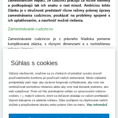
zamestnancom nepáči, že cudzinci pracujú za nižšie odmeny
a podkopávajú tak ich snahu o rast miezd. Ambíciou tohto
článku je v stručnosti predstaviť rôzne režimy právnej úpravy
zamestnávania cudzincov, poukázať na problémy spojené s
ich uplatňovaním, a navrhnúť možné riešenia.
Zamestnávanie cudzincov
Zamestnávanie cudzincov je z právneho hľadiska pomerne
komplikovaná otázka, s rôznymi dimenziami a s roztrieštenou
právnou úpravou.
V prvom rade je potrebné si uvedomiť, že tu dochádza k prelínaniu
Súhlas s cookies
viacerých právnych odvetví a inštitútov. Okrem otázky prístupu na
trh práce a s tým súvisiacej potreby získania pracovného
povolenia (povolenie na zamestnanie), je potrebné vyriešiť aj
Vážený návštevník, snažíme sa zo všetkých síl prinášať vysokú úroveň
otázku vstupu na územie štátu, v ktorom má byť cudzinec
používateľského komfortu pri používaní našich webstránok. Medzi základné
predpoklady patrí napr. aby správne fungovalo vyhľadávanie, aby sme vás
zamestnaný (prípadná vízová povinnosť) a otázku pobytu na
neobťažovali nevhodnou reklamou alebo aby sme mali dostatok podnetov, ako
území tohto štátu (povolenie na pobyt). Po tom, ako sú vyriešené
web vylepšovať. Preto od Vás potrebujeme súhlas so spracovaním súborov
tieto otázky a cudzinec je legálne zamestnaný, prichádza na rad
cookies, t. j. malých súborov, ktoré sa dočasne ukladajú vo vašom prehliadači.
otázka samotného obsahu pracovnoprávneho vzťahu, ktorého
Vopred ďakujeme za udelenie súhlasu. Dáta využijeme na zlepšovanie našich
subjektom je cudzinec. Tu opäť rozlišujeme dve roviny:
služieb a prispôsobenie obsahu webu priamo Vám na mieru.
Viac informácií
súkromnoprávnu, ktorá bude upravená normami medzinárodného
práva súkromného, keďže osoba cudzinca predstavuje cudzí
prvok v subjekte právneho vzťahu (najmä otázka rozhodného