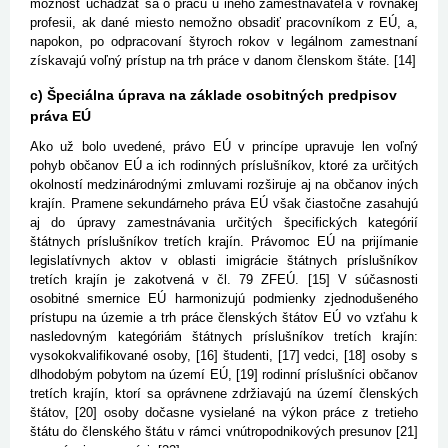
možnosť uchádzať sa o prácu u iného zamestnávateľa v rovnakej
profesii, ak dané miesto nemožno obsadiť pracovníkom z EÚ, a,
napokon, po odpracovaní štyroch rokov v legálnom zamestnaní
získavajú voľný prístup na trh práce v danom členskom štáte. [14]
c) Špeciálna úprava na základe osobitných predpisov
práva EÚ
Ako už bolo uvedené, právo EÚ v princípe upravuje len voľný
pohyb občanov EÚ a ich rodinných príslušníkov, ktoré za určitých
okolností medzinárodnými zmluvami rozširuje aj na občanov iných
krajín. Pramene sekundárneho práva EÚ však čiastočne zasahujú
aj do úpravy zamestnávania určitých špecifických kategórií
štátnych príslušníkov tretích krajín. Právomoc EÚ na prijímanie
legislatívnych aktov v oblasti imigrácie štátnych príslušníkov
tretích krajín je zakotvená v čl. 79 ZFEÚ. [15] V súčasnosti
osobitné smernice EÚ harmonizujú podmienky zjednodušeného
prístupu na územie a trh práce členských štátov EÚ vo vzťahu k
nasledovným kategóriám štátnych príslušníkov tretích krajín:
vysokokvalifikované osoby, [16] študenti, [17] vedci, [18] osoby s
dlhodobým pobytom na území EÚ, [19] rodinní príslušníci občanov
tretích krajín, ktorí sa oprávnene zdržiavajú na území členských
štátov, [20] osoby dočasne vysielané na výkon práce z tretieho
štátu do členského štátu v rámci vnútropodnikových presunov [21]