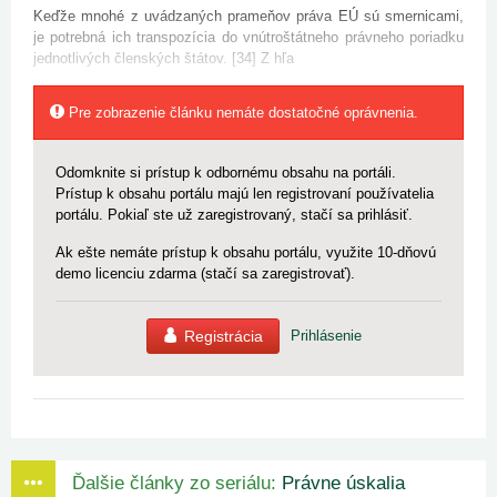
Keďže mnohé z uvádzaných prameňov práva EÚ sú smernicami,
je potrebná ich transpozícia do vnútroštátneho právneho poriadku
jednotlivých členských štátov. [34] Z hľa
Pre zobrazenie článku nemáte dostatočné oprávnenia.
Odomknite si prístup k odbornému obsahu na portáli.
Prístup k obsahu portálu majú len registrovaní používatelia
portálu. Pokiaľ ste už zaregistrovaný, stačí sa prihlásiť.
Ak ešte nemáte prístup k obsahu portálu, využite 10-dňovú
demo licenciu zdarma (stačí sa zaregistrovať).
Registrácia
Prihlásenie
Ďalšie články zo seriálu:
Právne úskalia