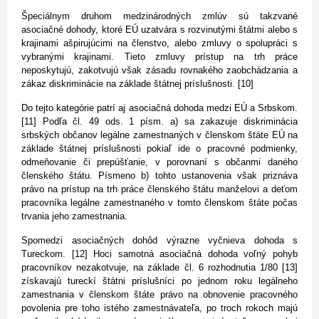
Špeciálnym druhom medzinárodných zmlúv sú takzvané
asociačné dohody, ktoré EÚ uzatvára s rozvinutými štátmi alebo s
krajinami ašpirujúcimi na členstvo, alebo zmluvy o spolupráci s
vybranými krajinami. Tieto zmluvy prístup na trh práce
neposkytujú, zakotvujú však zásadu rovnakého zaobchádzania a
zákaz diskriminácie na základe štátnej príslušnosti. [10]
Do tejto kategórie patrí aj asociačná dohoda medzi EÚ a Srbskom.
[11] Podľa čl. 49 ods. 1 písm. a) sa zakazuje diskriminácia
srbských občanov legálne zamestnaných v členskom štáte EÚ na
základe štátnej príslušnosti pokiaľ ide o pracovné podmienky,
odmeňovanie či prepúšťanie, v porovnaní s občanmi daného
členského štátu. Písmeno b) tohto ustanovenia však priznáva
právo na prístup na trh práce členského štátu manželovi a deťom
pracovníka legálne zamestnaného v tomto členskom štáte počas
trvania jeho zamestnania.
Spomedzi asociačných dohôd výrazne vyčnieva dohoda s
Tureckom. [12] Hoci samotná asociačná dohoda voľný pohyb
pracovníkov nezakotvuje, na základe čl. 6 rozhodnutia 1/80 [13]
získavajú tureckí štátni príslušníci po jednom roku legálneho
zamestnania v členskom štáte právo na obnovenie pracovného
povolenia pre toho istého zamestnávateľa, po troch rokoch majú