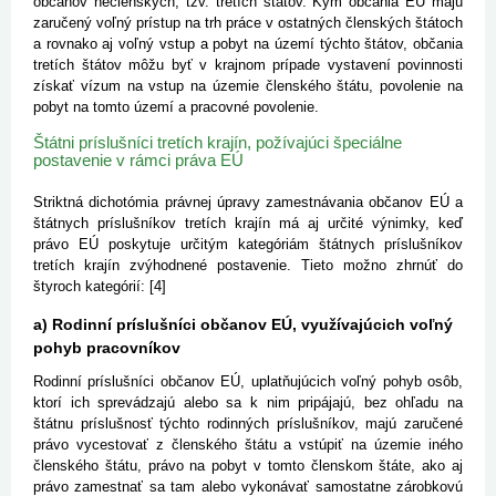
občanov nečlenských, tzv. tretích štátov. Kým občania EÚ majú
zaručený voľný prístup na trh práce v ostatných členských štátoch
a rovnako aj voľný vstup a pobyt na území týchto štátov, občania
tretích štátov môžu byť v krajnom prípade vystavení povinnosti
získať vízum na vstup na územie členského štátu, povolenie na
pobyt na tomto území a pracovné povolenie.
Štátni príslušníci tretích krajín, požívajúci špeciálne
postavenie v rámci práva EÚ
Striktná dichotómia právnej úpravy zamestnávania občanov EÚ a
štátnych príslušníkov tretích krajín má aj určité výnimky, keď
právo EÚ poskytuje určitým kategóriám štátnych príslušníkov
tretích krajín zvýhodnené postavenie. Tieto možno zhrnúť do
štyroch kategórií: [4]
a) Rodinní príslušníci občanov EÚ, využívajúcich voľný
pohyb pracovníkov
Rodinní príslušníci občanov EÚ, uplatňujúcich voľný pohyb osôb,
ktorí ich sprevádzajú alebo sa k nim pripájajú, bez ohľadu na
štátnu príslušnosť týchto rodinných príslušníkov, majú zaručené
právo vycestovať z členského štátu a vstúpiť na územie iného
členského štátu, právo na pobyt v tomto členskom štáte, ako aj
právo zamestnať sa tam alebo vykonávať samostatne zárobkovú