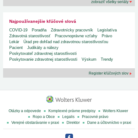
zobraziť všetky seriály
Najpoužívanejšie kľúčové slová
COVID-19
Poradňa
Zdravotnícky pracovník
Legislatíva
Zdravotná starostlivosť
Pracovnoprávne vzťahy
Právo
Lekár
Úrad pre dohľad nad zdravotnou starostlivosťou
Pacient
Judikáty a nálezy
Poskytovateľ zdravotnej starostlivosti
Poskytovanie zdravotnej starostlivosti
Výskum
Trendy
Register kľúčových slov
Otázky a odpovede
Komplexné právne predpisy
Wolters Kluwer
Ropo a Obce
Legalis
Pracovné právo
Verejné obstarávanie v praxi
Direktor
Dane a účtovníctvo v praxi