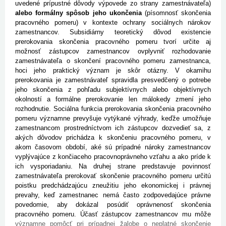
uvedené prípustné dôvody výpovede zo strany zamestnávateľa)
alebo formálny spôsob jeho ukončenia
(písomnosť skončenia
pracovného pomeru) v kontexte ochrany sociálnych nárokov
zamestnancov. Subsidiárny teoretický dôvod existencie
prerokovania skončenia pracovného pomeru tvorí určite aj
možnosť zástupcov zamestnancov ovplyvniť rozhodovanie
zamestnávateľa o skončení pracovného pomeru zamestnanca,
hoci jeho praktický význam je skôr otázny. V okamihu
prerokovania je zamestnávateľ spravidla presvedčený o potrebe
jeho skončenia z pohľadu subjektívnych alebo objektívnych
okolností a formálne prerokovanie len málokedy zmení jeho
rozhodnutie. Sociálna funkcia prerokovania skončenia pracovného
pomeru významne prevyšuje vytýkané výhrady, keďže umožňuje
zamestnancom prostredníctvom ich zástupcov dozvedieť sa, z
akých dôvodov prichádza k skončeniu pracovného pomeru, v
akom časovom období, aké sú prípadné nároky zamestnancov
vyplývajúce z končiaceho pracovnoprávneho vzťahu a ako príde k
ich vysporiadaniu. Na druhej strane predstavuje povinnosť
zamestnávateľa prerokovať skončenie pracovného pomeru určitú
poistku predchádzajúcu zneužitiu jeho ekonomickej i právnej
prevahy, keď zamestnanec nemá často zodpovedajúce právne
povedomie, aby dokázal posúdiť oprávnenosť skončenia
pracovného pomeru. Účasť zástupcov zamestnancov mu môže
významne pomôcť pri prípadnej žalobe o neplatné skončenie