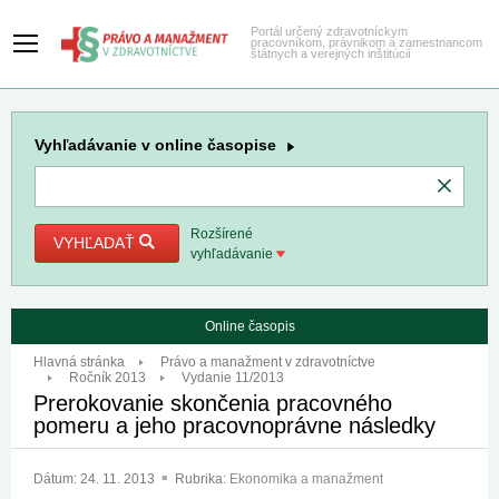
Portál určený zdravotníckym
pracovníkom, právnikom a zamestnancom
štátnych a verejných inštitúcií
Vyhľadávanie
v online časopise
Rozšírené
VYHĽADAŤ
vyhľadávanie
Online časopis
Hlavná stránka
Právo a manažment v zdravotníctve
Ročník 2013
Vydanie 11/2013
Prerokovanie skončenia pracovného
pomeru a jeho pracovnoprávne následky
Dátum:
24. 11. 2013
Rubrika:
Ekonomika a manažment