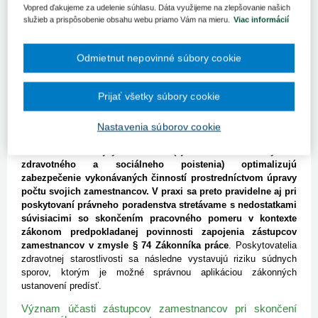
uplatnenia v praxi. Prípadné pochybenie nemusí viesť len k
Vopred ďakujeme za udelenie súhlasu. Dáta využijeme na zlepšovanie našich
nedodržaniu zákonom vyžadovaných povinností, ale dnes
služieb a prispôsobenie obsahu webu priamo Vám na mieru.
Viac informácií
pomerne často aj k uloženiu sankcie zo strany kontrolného orgánu
v podobe príslušnej inšpekcie práce. Za najproblematickejšiu
zmenu môžeme v tak krátkom čase, ktorá uplynula od okamihu
Odmietnut nepovinné súbory cookie
nadobudnutia účinnosti spomínanej novely, označiť návrat § 74
Zákonníka práce, t. j. prerokovanie skončenia pracovného pomeru
Prijať všetky súbory cookie
zo strany zástupcov zamestnancov so zamestnávateľom a právne
následky jeho nedodržania.
Špecificky sa predmetný problém s
aplikáciou § 74 Zákonníka práce týka poskytovateľov
Nastavenia súborov cookie
zdravotnej starostlivosti, ktorí v dôsledku silnejúceho tlaku na
konsolidáciu verejných financií (aj s ohľadom na systém
zdravotného a sociálneho poistenia) optimalizujú
zabezpečenie vykonávaných činností prostredníctvom úpravy
počtu svojich zamestnancov. V praxi sa preto pravidelne aj pri
poskytovaní právneho poradenstva stretávame s nedostatkami
súvisiacimi so skončením pracovného pomeru v kontexte
zákonom predpokladanej povinnosti zapojenia zástupcov
zamestnancov v zmysle § 74 Zákonníka práce
. Poskytovatelia
zdravotnej starostlivosti sa následne vystavujú riziku súdnych
sporov, ktorým je možné správnou aplikáciou zákonných
ustanovení predísť.
Význam účasti zástupcov zamestnancov pri skončení