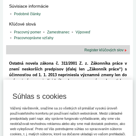
Súvisiace informácie
Podobné články
Kľúčové slová
Pracovný pomer
Zamestnanec
Výpoveď
Pracovnoprávne vzťahy
Register kľúčových slov
Ostatná novela zákona č. 311/2001 Z. z. Zákonníka práce v
znení neskorších predpisov (ďalej len „Zákonník práce“) s
účinnosťou od 1. 1. 2013 nepriniesla významné zmeny len do
právnej úpravy individuálnych pracovnoprávnych vzťahov
napr. závislej práce, dohôd o prácach vykonávaných mimo
pracovného pomeru alebo organizácie pracovného času v
Súhlas s cookies
podniku, ale podstatnou mierou sa dotkla aj právnej úpravy
kolektívnych pracovnoprávnych vzťahov.
Vážený návštevník, snažíme sa zo všetkých síl prinášať vysokú úroveň
používateľského komfortu pri používaní našich webstránok. Medzi základné
Niektoré novo koncipované ustanovenia, napr. uvoľňovanie
predpoklady patrí napr. aby správne fungovalo vyhľadávanie, aby sme vás
zamestnancov zamestnávateľa na výkon odborovej funkcie, sú
neobťažovali nevhodnou reklamou alebo aby sme mali dostatok podnetov, ako
zložito formulované a v súvislosti s nimi vznikajú viaceré
web vylepšovať. Preto od Vás potrebujeme súhlas so spracovaním súborov
aplikačné nejasnosti, ktoré môžu byť dôvodom ich nevhodného
cookies, t. j. malých súborov, ktoré sa dočasne ukladajú vo vašom prehliadači.