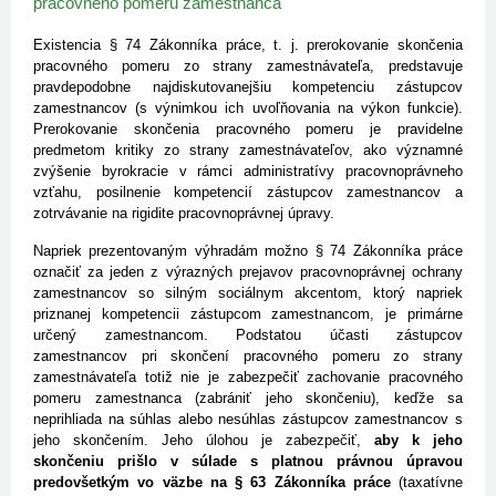
pracovného pomeru zamestnanca
Existencia § 74 Zákonníka práce, t. j. prerokovanie skončenia
pracovného pomeru zo strany zamestnávateľa, predstavuje
pravdepodobne najdiskutovanejšiu kompetenciu zástupcov
zamestnancov (s výnimkou ich uvoľňovania na výkon funkcie).
Prerokovanie skončenia pracovného pomeru je pravidelne
predmetom kritiky zo strany zamestnávateľov, ako významné
zvýšenie byrokracie v rámci administratívy pracovnoprávneho
vzťahu, posilnenie kompetencií zástupcov zamestnancov a
zotrvávanie na rigidite pracovnoprávnej úpravy.
Napriek prezentovaným výhradám možno § 74 Zákonníka práce
označiť za jeden z výrazných prejavov pracovnoprávnej ochrany
zamestnancov so silným sociálnym akcentom, ktorý napriek
priznanej kompetencii zástupcom zamestnancom, je primárne
určený zamestnancom. Podstatou účasti zástupcov
zamestnancov pri skončení pracovného pomeru zo strany
zamestnávateľa totiž nie je zabezpečiť zachovanie pracovného
pomeru zamestnanca (zabrániť jeho skončeniu), keďže sa
neprihliada na súhlas alebo nesúhlas zástupcov zamestnancov s
jeho skončením. Jeho úlohou je zabezpečiť,
aby k jeho
skončeniu prišlo v súlade s platnou právnou úpravou
predovšetkým vo väzbe na § 63 Zákonníka práce
(taxatívne