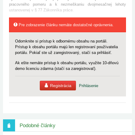
pracovného pomeru a k nezmeškaniu dvojmesačnej lehoty
ustanovenej v § 77 Zákonníka práce.
Pre zobrazenie článku nemáte dostatočné oprávnenia.
Odomknite si prístup k odbornému obsahu na portáli.
Prístup k obsahu portálu majú len registrovaní používatelia
portálu. Pokiaľ ste už zaregistrovaný, stačí sa prihlásiť.
Ak ešte nemáte prístup k obsahu portálu, využite 10-dňovú
demo licenciu zdarma (stačí sa zaregistrovať).
Registrácia
Prihlásenie
Podobné články