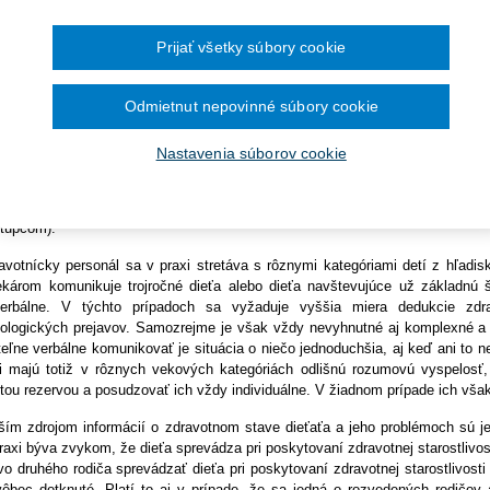
Ročník 2014
2016
eťaťa, jeho rozumovou vyspelosťou a od toho odvodenou schopno
čína šesťmesačné prechodné obdobie na
Ročník 2013
2015
rbálne komunikovať. Komunikácia s detskými pacientmi vyžaduje 
ronických služieb v elektronickej zdravotnej
Ročník 2012
2014
ýšenú mieru trpezlivosti a nepochybne aj veľa skúseností na st
Prijať všetky súbory cookie
Ročník 2011
2013
avotníckeho personálu.
Ročník 2010
2012
Ročník 2026
2011
ktívne poskytovanie zdravotnej starostlivosti je determinované množ
Odmietnut nepovinné súbory cookie
2010
tupných informácií o zdravotnom stave pacienta. To isté platí aj v pr
ského pacienta. Zdroje informácií o zdravotnom stave detského pacienta a
Nastavenia súborov cookie
avotných problémoch pritom môžu byť rôznorodé. Ako sme už naznačili, v 
e je týmto zdrojom samotné dieťa. Môže pritom ísť o prípady, keď týmto zd
výlučne dieťa alebo dieťa spolu s inou osobou (napríklad jeho zák
tupcom).
avotnícky personál sa v praxi stretáva s rôznymi kategóriami detí z hľadisk
ekárom komunikuje trojročné dieťa alebo dieťa navštevujúce už základnú 
erbálne. V týchto prípadoch sa vyžaduje vyššia miera dedukcie zdra
iologických prejavov. Samozrejme je však vždy nevyhnutné aj komplexné a 
teľne verbálne komunikovať je situácia o niečo jednoduchšia, aj keď ani t
i majú totiž v rôznych vekových kategóriách odlišnú rozumovú vyspelosť, 
stou rezervou a posudzovať ich vždy individuálne. V žiadnom prípade ich v
ším zdrojom informácií o zdravotnom stave dieťaťa a jeho problémoch sú jeh
raxi býva zvykom, že dieťa sprevádza pri poskytovaní zdravotnej starostlivost
vo druhého rodiča sprevádzať dieťa pri poskytovaní zdravotnej starostlivos
vôbec dotknuté. Platí to aj v prípade, že sa jedná o rozvedených rodičov a