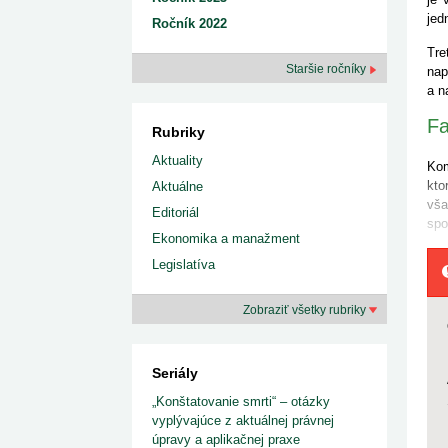
jed
Ročník 2022
Tre
Staršie ročníky
nap
a n
Fa
Rubriky
Aktuality
Kom
kto
Aktuálne
vša
Editoriál
sp
Ekonomika a manažment
Legislatíva
Zobraziť všetky rubriky
Seriály
„Konštatovanie smrti“ – otázky
vyplývajúce z aktuálnej právnej
úpravy a aplikačnej praxe