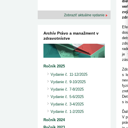
kategorizovaných liekov 1. 8....
di
Od 1. augusta 2026 sa za
1. 7. 2026
redakcia
ve
implementáciu nových elekt
Ministerstvo zdravotníctva zverejnilo aktualizovaný
knižke
zv
zoznam kategori...
Zobraziť aktuálne vydanie
zdr
29. 6. 2026
redakcia
Rezort zdravotníctva zverejnil zoznam
Efe
kategorizovaných špeciálnych ...
dos
Archív Právo a manažment v
29. 6. 2026
redakcia
det
zdravotníctve
Výzva na podporu dostupnosti zdravotnej
zdr
starostlivosti v centrách z...
22. 6. 2026
redakcia
rad
je 
zás
Ročník 2025
Zdr
Vydanie č. 11-12/2025
s l
nev
Vydanie č. 9-10/2025
fyz
Vydanie č. 7-8/2025
zre
Det
Vydanie č. 5-6/2025
s i
Vydanie č. 3-4/2025
Ďal
Vydanie č. 1-2/2025
V p
Ročník 2024
prá
Ročník 2023
je 