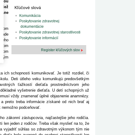
sťou
tiež
Kľúčové slová
rane
Komunikácia
Poskytovanie zdravotnej
dokumentácie
stvom
Poskytovanie zdravotnej starostlivosti
ípade
Poskytovanie informácií
 jeho
prvom
Register kľúčových slov
rojom
onným
a ich schopnosti komunikovať. Je totiž rozdiel, či
školu. Deti útleho veku komunikujú predovšetkým
votných ťažkostí dieťaťa prostredníctvom jeho
dôkladné vyšetrenie dieťaťa. U detí schopných už
o nemusí vždy znamenať úplné objasnenie anamnézy.
a preto treba informácie získané od nich brať aj
šak nemožno podceňovať.
o zákonní zástupcovia, najčastejšie jeho rodičia.
i len jeden z rodičov. Treba však myslieť na to, že
ti a vyjadriť súhlas so zdravotným výkonom tým nie
 dieťa bolo zverené do osobnej starostlivosti len