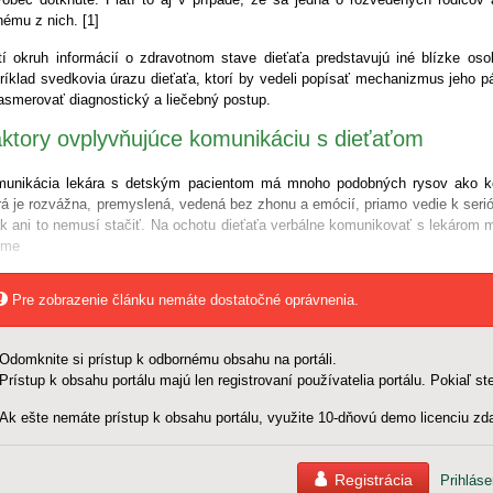
nému z nich. [1]
tí okruh informácií o zdravotnom stave dieťaťa predstavujú iné blízke osob
ríklad svedkovia úrazu dieťaťa, ktorí by vedeli popísať mechanizmus jeho p
asmerovať diagnostický a liečebný postup.
ktory ovplyvňujúce komunikáciu s dieťaťom
unikácia lekára s detským pacientom má mnoho podobných rysov ako k
rá je rozvážna, premyslená, vedená bez zhonu a emócií, priamo vedie k seri
k ani to nemusí stačiť. Na ochotu dieťaťa verbálne komunikovať s lekárom m
ome
Pre zobrazenie článku nemáte dostatočné oprávnenia.
Odomknite si prístup k odbornému obsahu na portáli.
Prístup k obsahu portálu majú len registrovaní používatelia portálu. Pokiaľ ste
Ak ešte nemáte prístup k obsahu portálu, využite 10-dňovú demo licenciu zda
Registrácia
Prihláse