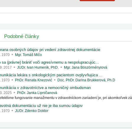
Podobné články
rana osobných údajov pri vedení zdravotnej dokumentácie
1. 1970
Mgr. Tomáš Mičo
 sa (právne) brániť voči agresívnemu a nespolupracujúc...
 9. 2017
JUDr. Ivan Humeník, PhD.
Mgr. Jana Böszörményiová
unikácia lekára s onkologickým pacientom ovplyvňujúca ...
1. 1970
PhDr. Renata Knezović
Doc. PhDr. Darina Brukkerová, Ph.D
unikácia v zdravotníctve a nemocničný ombudsman
 3. 2025
PhDr. Janka Lipničanová
efektívne fungovanie manažmentu v zdravotníckom zariadení je, pri akomkoľvek zás
avotná dokumentáciu už nie je iba sumou údajov
1. 1970
JUDr. Zdenko Doktor