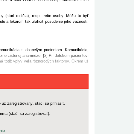
y (starí rodičia), resp. tretie osoby. Môžu to byť
ádu a lekárom tak uľahčiť posúdenie jeho vážnosti,
omunikácia s dospelým pacientom. Komunikácia,
ózne zistenej anamnéze. [2] Pri detskom pacientovi
á totiž vplyv veľa rôznorodých faktorov. Okrem už
 už zaregistrovaný, stačí sa prihlásiť.
rma (stačí sa zaregistrovať).
nie