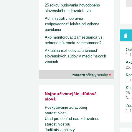
25 rokov budovania novodobého
slovenského zdravotníctva
Administratívnoprávna
zodpovednosť lekára pri výkone
povolania
Ako monitorovať zamestnanca vs.
ochrana súkromia zamestnanca?
Och
Aktuálna rozhodovacia činnosť
1. 
slovenských súdov v medicínskych
veciach
Ako
25.
Kom
zobraziť všetky seriály
1. 
Kom
28.
Najpoužívanejšie kľúčové
Na 
slová
Zdr
Poskytovanie zdravotnej
1. 
starostlivosti
Úrad pre dohľad nad zdravotnou
starostlivosťou
Judikáty a nálezy