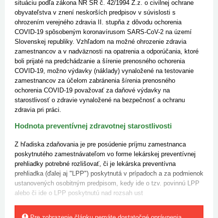
situáciu podľa zákona NR SR č. 42/1994 Z.z. o civilnej ochrane
obyvateľstva v znení neskorších predpisov v súvislosti s
ohrozením verejného zdravia II. stupňa z dôvodu ochorenia
COVID-19 spôsobeným koronavírusom SARS-CoV-2 na území
Slovenskej republiky. Vzhľadom na možné ohrozenie zdravia
zamestnancov a v nadväznosti na opatrenia a odporúčania, ktoré
boli prijaté na predchádzanie a šírenie prenosného ochorenia
COVID-19, možno výdavky (náklady) vynaložené na testovanie
zamestnancov za účelom zabránenia šírenia prenosného
ochorenia COVID-19 považovať za daňové výdavky na
starostlivosť o zdravie vynaložené na bezpečnosť a ochranu
zdravia pri práci.
Hodnota preventívnej zdravotnej starostlivosti
Z hľadiska zdaňovania je pre posúdenie príjmu zamestnanca
poskytnutého zamestnávateľom vo forme lekárskej preventívnej
prehliadky potrebné rozlišovať, či je lekárska preventívna
prehliadka (ďalej aj "LPP") poskytnutá v prípadoch a za podmienok
ustanovených osobitným predpisom, kedy ide o tzv. povinnú LPP
alebo či ide o LPP poskytnutú nad rozsah ust
Pre zobrazenie článku nemáte dostatočné oprávnenia.