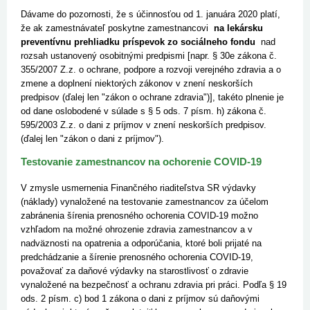
Dávame do pozornosti, že s účinnosťou od 1. januára 2020 platí,
že ak zamestnávateľ poskytne zamestnancovi
na lekársku
preventívnu prehliadku príspevok zo sociálneho fondu
nad
rozsah ustanovený osobitnými predpismi [napr. § 30e zákona č.
355/2007 Z.z. o ochrane, podpore a rozvoji verejného zdravia a o
zmene a doplnení niektorých zákonov v znení neskorších
predpisov (ďalej len "zákon o ochrane zdravia")], takéto plnenie je
od dane oslobodené v súlade s § 5 ods. 7 písm. h) zákona č.
595/2003 Z.z. o dani z príjmov v znení neskorších predpisov.
(ďalej len "zákon o dani z príjmov").
Testovanie zamestnancov na ochorenie COVID-19
V zmysle usmernenia Finančného riaditeľstva SR výdavky
(náklady) vynaložené na testovanie zamestnancov za účelom
zabránenia šírenia prenosného ochorenia COVID-19 možno
vzhľadom na možné ohrozenie zdravia zamestnancov a v
nadväznosti na opatrenia a odporúčania, ktoré boli prijaté na
predchádzanie a šírenie prenosného ochorenia COVID-19,
považovať za daňové výdavky na starostlivosť o zdravie
vynaložené na bezpečnosť a ochranu zdravia pri práci. Podľa § 19
ods. 2 písm. c) bod 1 zákona o dani z príjmov sú daňovými