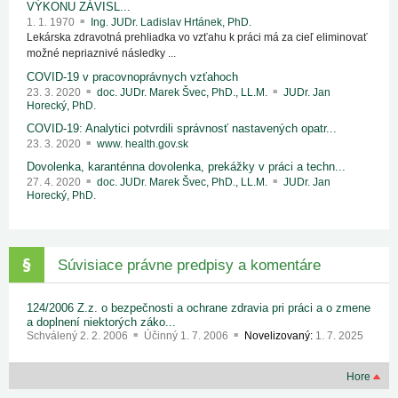
VÝKONU ZÁVISL...
1. 1. 1970
Ing. JUDr. Ladislav Hrtánek, PhD.
Lekárska zdravotná prehliadka vo vzťahu k práci má za cieľ eliminovať
možné nepriaznivé následky ...
COVID-19 v pracovnoprávnych vzťahoch
23. 3. 2020
doc. JUDr. Marek Švec, PhD., LL.M.
JUDr. Jan
Horecký, PhD.
COVID-19: Analytici potvrdili správnosť nastavených opatr...
23. 3. 2020
www. health.gov.sk
Dovolenka, karanténna dovolenka, prekážky v práci a techn...
27. 4. 2020
doc. JUDr. Marek Švec, PhD., LL.M.
JUDr. Jan
Horecký, PhD.
Súvisiace právne predpisy a komentáre
124/2006 Z.z. o bezpečnosti a ochrane zdravia pri práci a o zmene
a doplnení niektorých záko...
Schválený
2. 2. 2006
Účinný
1. 7. 2006
Novelizovaný:
1. 7. 2025
Hore