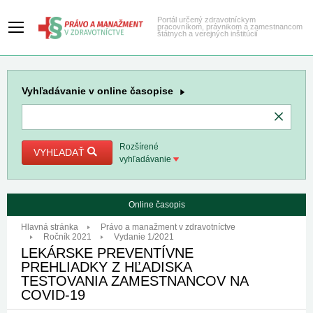
Portál určený zdravotníckym
pracovníkom, právnikom a zamestnancom
štátnych a verejných inštitúcií
Vyhľadávanie
v online časopise
Rozšírené
VYHĽADAŤ
vyhľadávanie
Online časopis
Hlavná stránka
Právo a manažment v zdravotníctve
Ročník 2021
Vydanie 1/2021
LEKÁRSKE PREVENTÍVNE
PREHLIADKY Z HĽADISKA
TESTOVANIA ZAMESTNANCOV NA
COVID-19