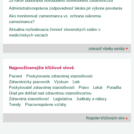
25 rokov budovania novodobého slovenského zdravotníctva
Administratívnoprávna zodpovednosť lekára pri výkone povolania
Ako monitorovať zamestnanca vs. ochrana súkromia
zamestnanca?
Aktuálna rozhodovacia činnosť slovenských súdov v
medicínskych veciach
zobraziť všetky seriály
Najpoužívanejšie kľúčové slová
Pacient
Poskytovanie zdravotnej starostlivosti
Zdravotnícky pracovník
Výskum
Liek
Poskytovateľ zdravotnej starostlivosti
Právo
Lekár
Poradňa
Úrad pre dohľad nad zdravotnou starostlivosťou
Zdravotná starostlivosť
Legislatíva
Judikáty a nálezy
Trendy
Pracovnoprávne vzťahy
Register kľúčových slov