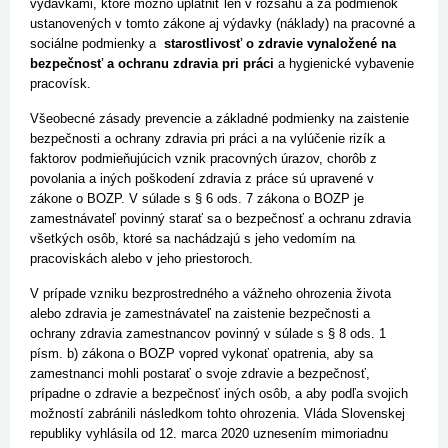
výdavkami, ktoré možno uplatniť len v rozsahu a za podmienok
ustanovených v tomto zákone aj výdavky (náklady) na pracovné a
sociálne podmienky a
starostlivosť o zdravie vynaložené na
bezpečnosť a ochranu zdravia pri práci
a hygienické vybavenie
pracovísk.
Všeobecné zásady prevencie a základné podmienky na zaistenie
bezpečnosti a ochrany zdravia pri práci a na vylúčenie rizík a
faktorov podmieňujúcich vznik pracovných úrazov, chorôb z
povolania a iných poškodení zdravia z práce sú upravené v
zákone o BOZP. V súlade s § 6 ods. 7 zákona o BOZP je
zamestnávateľ povinný starať sa o bezpečnosť a ochranu zdravia
všetkých osôb, ktoré sa nachádzajú s jeho vedomím na
pracoviskách alebo v jeho priestoroch.
V prípade vzniku bezprostredného a vážneho ohrozenia života
alebo zdravia je zamestnávateľ na zaistenie bezpečnosti a
ochrany zdravia zamestnancov povinný v súlade s § 8 ods. 1
písm. b) zákona o BOZP vopred vykonať opatrenia, aby sa
zamestnanci mohli postarať o svoje zdravie a bezpečnosť,
prípadne o zdravie a bezpečnosť iných osôb, a aby podľa svojich
možností zabránili následkom tohto ohrozenia. Vláda Slovenskej
republiky vyhlásila od 12. marca 2020 uznesením mimoriadnu