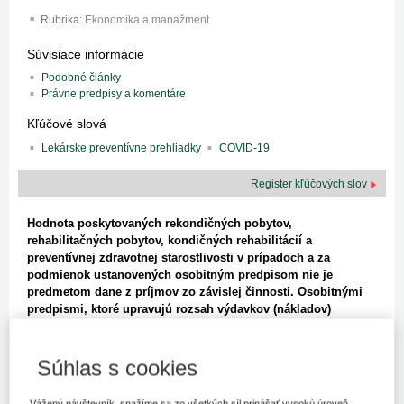
Rubrika:
Ekonomika a manažment
Súvisiace informácie
Podobné články
Právne predpisy a komentáre
Kľúčové slová
Lekárske preventívne prehliadky
COVID-19
Register kľúčových slov
Hodnota poskytovaných rekondičných pobytov,
rehabilitačných pobytov, kondičných rehabilitácií a
preventívnej zdravotnej starostlivosti v prípadoch a za
podmienok ustanovených osobitným predpisom nie je
predmetom dane z príjmov zo závislej činnosti. Osobitnými
predpismi, ktoré upravujú rozsah výdavkov (nákladov)
vynaložených na starostlivosť o zdravie zamestnancov sú
napr. zákon č. 311/2001 Z.z. Zákonník práce v znení
neskorších predpisov (ďalej len "ZP"), zákon č. 124/2006 Z.z.
Súhlas s cookies
o bezpečnosti a ochrane zdravia pri práci a o zmene a
doplnení niektorých zákonov v znení neskorších predpisov
Vážený návštevník, snažíme sa zo všetkých síl prinášať vysokú úroveň