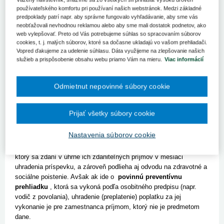
(ďalej len "zákon o BOZP"), zákon č. 577/2004 Z.z. o rozsahu
používateľského komfortu pri používaní našich webstránok. Medzi základné
zdravotnej starostlivosti uhrádzanej na základe verejného
predpoklady patrí napr. aby správne fungovalo vyhľadávanie, aby sme vás
zdravotného poistenia a o úhradách za služby súvisiace s
neobťažovali nevhodnou reklamou alebo aby sme mali dostatok podnetov, ako
poskytovaním zdravotnej starostlivosti (v znení zákona č.
web vylepšovať. Preto od Vás potrebujeme súhlas so spracovaním súborov
720/2004 Z.z.) v znení neskorších predpisov.
cookies, t. j. malých súborov, ktoré sa dočasne ukladajú vo vašom prehliadači.
Vopred ďakujeme za udelenie súhlasu. Dáta využijeme na zlepšovanie našich
služieb a prispôsobenie obsahu webu priamo Vám na mieru.
Viac informácií
Ak zamestnávateľ poskytne ale­bo preplatí príspevok za vykonanie
Odmietnut nepovinné súbory cookie
preventívnej prehliadky pre zamestnancov
dobrovoľne
, t.j. nejde
o preventívne prehliadky vybranému okruhu zamestnancov
pracujúcich napr. v sťažených pracovných podmienkach, na
Prijať všetky súbory cookie
rizikových pracoviskách v záujme predchádzania vzniku chorôb z
povolania, ktoré pre takýchto zamestnancov vyplýva z ustanovení
Nastavenia súborov cookie
osobitných predpisov, takáto úhrada zamestnávateľa sa u
zamestnanca považuje za
zdaniteľný príjem
zo závislej činnosti,
ktorý sa zdaní v úhrne ich zdaniteľných príjmov v mesiaci
uhradenia príspevku, a zároveň podlieha aj odvodu na zdravotné a
sociálne poistenie. Avšak ak ide o
povinnú preventívnu
prehliadku
, ktorá sa vykoná podľa osobitného predpisu (napr.
vodič z povolania), uhradenie (preplatenie) poplatku za jej
vykonanie je pre zamestnanca príjmom, ktorý nie je predmetom
dane.