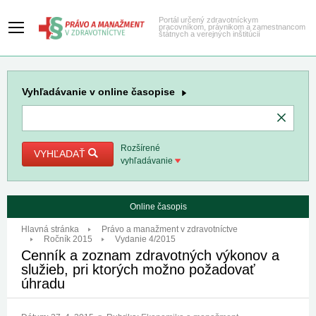
Portál určený zdravotníckym
pracovníkom, právnikom a zamestnancom
štátnych a verejných inštitúcií
Vyhľadávanie
v online časopise
Rozšírené
VYHĽADAŤ
vyhľadávanie
Online časopis
Hlavná stránka
Právo a manažment v zdravotníctve
Ročník 2015
Vydanie 4/2015
Cenník a zoznam zdravotných výkonov a
služieb, pri ktorých možno požadovať
úhradu