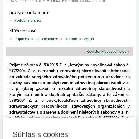
Dátum:
27. 4. 2015
Rubrika:
Ekonomika a manažment
Súvisiace informácie
Podobné články
Kľúčové slová
Poplatok
Financovanie
Úhrada
Výkon
Register kľúčových slov
Prijatie zákona č. 53/2015 Z. z., ktorým sa novelizoval zákon č.
577/2004 Z. z. o rozsahu zdravotnej starostlivosti uhrádzanej
na základe verejného zdravotného poistenia a o úhradách za
služby súvisiace s poskytovaním zdravotnej starostlivosti v z.
n. p. (ďalej „zákon o rozsahu zdravotnej starostlivosti) a
ktorým sa menili a dopĺňali aj ďalšie zákony, a to zákon č.
578/2004 Z. z. o poskytovateľoch zdravotnej starostlivosti,
zdravotníckych pracovníkoch, stavovských organizáciách v
zdravotníctve a o zmene a doplnení niektorých zákonov v z. n.
p. (ďalej „zákon o poskytovateľoch“) a zákon č. 576/2004 Z. z.
o zdravotnej starostlivosti, službách súvisiacich s
poskytovaním zdravotnej starostlivosti a o zmene a doplnení
Súhlas s cookies
niektorých zákonov v z. n. p. (ďalej „zákon o zdravotnej