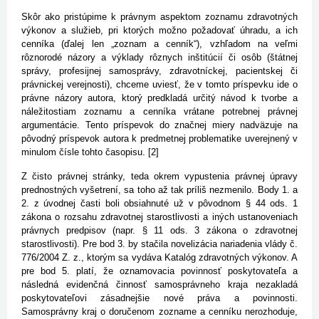
Skôr ako pristúpime k právnym aspektom zoznamu zdravotných
výkonov a služieb, pri ktorých možno požadovať úhradu, a ich
cenníka (ďalej len „zoznam a cenník“), vzhľadom na veľmi
rôznorodé názory a výklady rôznych inštitúcií či osôb (štátnej
správy, profesijnej samosprávy, zdravotníckej, pacientskej či
právnickej verejnosti), chceme uviesť, že v tomto príspevku ide o
právne názory autora, ktorý predkladá určitý návod k tvorbe a
náležitostiam zoznamu a cenníka vrátane potrebnej právnej
argumentácie. Tento príspevok do značnej miery nadväzuje na
pôvodný príspevok autora k predmetnej problematike uverejnený v
minulom čísle tohto časopisu. [2]
Z čisto právnej stránky, teda okrem vypustenia právnej úpravy
prednostných vyšetrení, sa toho až tak príliš nezmenilo. Body 1. a
2. z úvodnej časti boli obsiahnuté už v pôvodnom § 44 ods. 1
zákona o rozsahu zdravotnej starostlivosti a iných ustanoveniach
právnych predpisov (napr. § 11 ods. 3 zákona o zdravotnej
starostlivosti). Pre bod 3. by stačila novelizácia nariadenia vlády č.
776/2004 Z. z., ktorým sa vydáva Katalóg zdravotných výkonov. A
pre bod 5. platí, že oznamovacia povinnosť poskytovateľa a
následná evidenčná činnosť samosprávneho kraja nezakladá
poskytovateľovi zásadnejšie nové práva a povinnosti.
Samosprávny kraj o doručenom zozname a cenníku nerozhoduje,