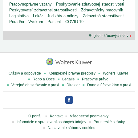
Pracovnoprávne vzťahy
Poskytovanie zdravotnej starostlivosti
Poskytovateľ zdravotnej starostlivosti
Zdravotnícky pracovník
Legislatíva
Lekár
Judikáty a nálezy
Zdravotná starostlivosť
Poradňa
Výskum
Pacient
COVID-19
Register kľúčových slov
Otázky a odpovede
Komplexné právne predpisy
Wolters Kluwer
Ropo a Obce
Legalis
Pracovné právo
Verejné obstarávanie v praxi
Direktor
Dane a účtovníctvo v praxi
O portáli
Kontakt
Všeobecné podmienky
Ïnformácie o spracovaní osobných údajov
Partnerské stránky
Nastavenie súborov cookies