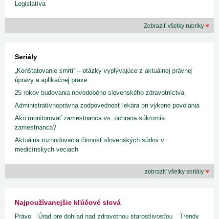
Legislatíva
Zobraziť všetky rubriky
Seriály
„Konštatovanie smrti“ – otázky vyplývajúce z aktuálnej právnej
úpravy a aplikačnej praxe
25 rokov budovania novodobého slovenského zdravotníctva
Administratívnoprávna zodpovednosť lekára pri výkone povolania
Ako monitorovať zamestnanca vs. ochrana súkromia
zamestnanca?
Aktuálna rozhodovacia činnosť slovenských súdov v
medicínskych veciach
zobraziť všetky seriály
Najpoužívanejšie kľúčové slová
Právo
Úrad pre dohľad nad zdravotnou starostlivosťou
Trendy