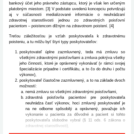
bankový účet jeho právneho zástupcu, ktorý je však len určeným
platobným miestom. [3] V podstate uvedenú koncepciu potvrdzujú
aj v súčasnosti medializované informácie o neuhrádzaní
zdravotnej starostlivosti jednou zo zdravotných poisťovní
pacientom – poistencom dlžným na zdravotnom poistení. [4]
Treťou záležitosťou je vzťah poskytovateľa k zdravotnému
poisteniu, a tu môžu byť štyri typy poskytovateľov:
poskytovateľ úplne zazmluvnený, teda má zmluvu so
všetkými zdravotnými poisťovňami a zmluva pokrýva všetky
jeho činnosti, ktoré je oprávnený vykonávať (v rámci svojej
špecializácie prípadne i certifikátu, a to čo do druhu i počtu
výkonov),
poskytovateľ čiastočne zazmluvnený, a to na základe dvoch
možností:
nemá zmluvu so všetkými zdravotnými poisťovňami,
zdravotná poisťovňa pacientovi pre poskytovateľa
neuhrádza časť výkonov, hoci zmluvný poskytovateľ je
na ne odborne spôsobilý a oprávnený, považuje ich
vykonanie u pacienta za dôvodné a pacient si tohto
poskytovateľa slobodne vybral (§ 11 ods. 6 zákona o
zdravotnej starostlivosti),