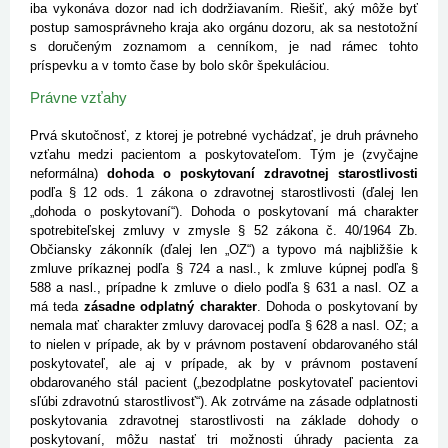
iba vykonáva dozor nad ich dodržiavaním. Riešiť, aký môže byť
postup samosprávneho kraja ako orgánu dozoru, ak sa nestotožní
s doručeným zoznamom a cenníkom, je nad rámec tohto
príspevku a v tomto čase by bolo skôr špekuláciou.
Právne vzťahy
Prvá skutočnosť, z ktorej je potrebné vychádzať, je druh právneho
vzťahu medzi pacientom a poskytovateľom. Tým je (zvyčajne
neformálna)
dohoda o poskytovaní zdravotnej starostlivosti
podľa § 12 ods. 1 zákona o zdravotnej starostlivosti (ďalej len
„dohoda o poskytovaní“). Dohoda o poskytovaní má charakter
spotrebiteľskej zmluvy v zmysle § 52 zákona č. 40/1964 Zb.
Občiansky zákonník (ďalej len „OZ“) a typovo má najbližšie k
zmluve príkaznej podľa § 724 a nasl., k zmluve kúpnej podľa §
588 a nasl., prípadne k zmluve o dielo podľa § 631 a nasl. OZ a
má teda
zásadne odplatný charakter
. Dohoda o poskytovaní by
nemala mať charakter zmluvy darovacej podľa § 628 a nasl. OZ; a
to nielen v prípade, ak by v právnom postavení obdarovaného stál
poskytovateľ, ale aj v prípade, ak by v právnom postavení
obdarovaného stál pacient („bezodplatne poskytovateľ pacientovi
sľúbi zdravotnú starostlivosť“). Ak zotrváme na zásade odplatnosti
poskytovania zdravotnej starostlivosti na základe dohody o
poskytovaní, môžu nastať tri možnosti úhrady pacienta za