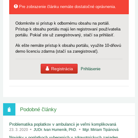
Pre zobrazenie článku nemáte dostatočné oprávnenia.
Odomknite si prístup k odbornému obsahu na portáli.
Prístup k obsahu portálu majú len registrovaní používatelia
portálu. Pokiaľ ste už zaregistrovaný, stačí sa prihlásiť.
Ak ešte nemáte prístup k obsahu portálu, využite 10-dňovú
demo licenciu zdarma (stačí sa zaregistrovať).
Registrácia
Prihlásenie
Podobné články
Problematika poplatkov v ambulancii je veľmi komplikovaná
23. 3. 2020
JUDr. Ivan Humeník, PhD.
Mgr. Miriam Tipánová
Novinky v poplatkoch vyberaných v zdravotníckych zariaden...