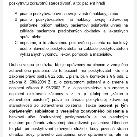
poskytnutú zdravotnú starostlivosť, a to: pacient hradí
priamo poskytovateľovi na svoje vlastné náklady, alebo
priamo poskytovateľovi na náklady svojej zdravotnej
poisťovne, pričom náklady pacientovi poisťovňa uhradí na
základe pacientom predložených dokladov a lekárskych
správ, alebo
nepriamo, a to zdravotnou poisťovňou pacienta na bankový
účet zmluvného poskytovateľa na základe poskytovateľom
vykázaných výkonov, liekov, pomôcok a materiálov.
Druhou vecou je otázka, kto je oprávnený na plnenie z verejného
zdravotného poistenia. Je to pacient, nie poskytovateľ, kto má
zákonné právo podľa § 22 ods. 1 písm. b), v kontexte s § 9 ods. 1
zákona č. 580/2004 Z. z. o zdravotnom poistení a o zmene a
doplnení zákona č. 95/2002 Z. z. o poisťovníctve a o zmene a
doplnení niektorých zákonov v z. n. p. (ďalej len „zákon o
zdravotnom poistení“) právo na úhradu poskytnutej zdravotnej
starostlivosti zo zdravotného poistenia. Takže
pacient je tým
oprávneným subjektom z verejného zdravotného poistenia
a
bankový účet (zmluvného) poskytovateľa je iba platobným
miestom pre úhradu zdravotnej starostlivosti pacientovi. Obdobne
to platí pri poskytovaní právnych služieb, kedy povinná strana
uhrádza trovy právneho zastúpenia síce oprávnenému, ale na