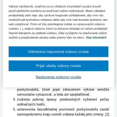
starostlivosti“), prinieslo niektoré zmeny aj v oblasti úhrad za
Vážený návštevník, snažíme sa zo všetkých síl prinášať vysokú úroveň
poskytnutú zdravotnú starostlivosť, čo bolo doprevádzané aj
používateľského komfortu pri používaní našich webstránok. Medzi základné
pomerne búrlivou spoločenskou diskusiou.
predpoklady patrí napr. aby správne fungovalo vyhľadávanie, aby sme vás
neobťažovali nevhodnou reklamou alebo aby sme mali dostatok podnetov, ako
Podstatné ustanovenia sa dotýkajú najmä:
web vylepšovať. Preto od Vás potrebujeme súhlas so spracovaním súborov
cookies, t. j. malých súborov, ktoré sa dočasne ukladajú vo vašom prehliadači.
zákazu pre zmluvného poskytovateľa zdravotnej
Vopred ďakujeme za udelenie súhlasu. Dáta využijeme na zlepšovanie našich
starostlivosti požadovať od fyzickej
služieb a prispôsobenie obsahu webu priamo Vám na mieru.
Viac informácií
osoby/poistenca/pacienta (ďalej len „pacient“) úhradu za
zdravotnú starostlivosť, ktorá sa plne uhrádza na základe
verejného zdravotného poistenia (ďalej aj „zdravotné
Odmietnut nepovinné súbory cookie
poistenie“),
zákazu pre (každého)poskytovateľa zdravotnej starostlivosti
(ďalej len „poskytovateľ“) podmieňovať poskytnutie
Prijať všetky súbory cookie
zdravotnej starostlivosti úhradou nad určenú spoluúčasť
poistenca podľa zákona o rozsahu zdravotnej starostlivosti a
Nastavenia súborov cookie
predpisov vydaných na jeho vykonanie ani iným plnením,
určenia súčastí zdravotného výkonu, teda uvedenie úkonov
poskytovateľa, ktoré popri zdravotnom výkone nemôže
samostatne vykazovať, a teda ani spoplatňovať,
zrušenia právnej úpravy prednostných vyšetrení počas
ordinačných hodín,
ustanovenia bezodkladnej povinnosti poskytovateľa zaslať
samosprávnemu kraju cenník vrátane každej jeho zmeny. [1]