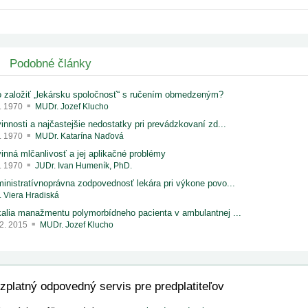
Podobné články
 založiť „lekársku spoločnosť“ s ručením obmedzeným?
1. 1970
MUDr. Jozef Klucho
innosti a najčastejšie nedostatky pri prevádzkovaní zd...
1. 1970
MUDr. Katarína Naďová
inná mlčanlivosť a jej aplikačné problémy
1. 1970
JUDr. Ivan Humeník, PhD.
inistratívnoprávna zodpovednosť lekára pri výkone povo...
. Viera Hradiská
alia manažmentu polymorbídneho pacienta v ambulantnej ...
 2. 2015
MUDr. Jozef Klucho
zplatný odpovedný servis pre predplatiteľov