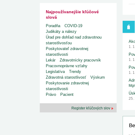
Najpoužívanejšie kľúčové
slová
Poradňa
COVID-19
Judikáty a nálezy
Úrad pre dohľad nad zdravotnou
Ako
starostlivosťou
1. 
Poskytovateľ zdravotnej
Pov
starostlivosti
1. 
Lekár
Zdravotnícky pracovník
Pracovnoprávne vzťahy
Pov
Legislatíva
Trendy
1. 
Zdravotná starostlivosť
Výskum
Adm
Poskytovanie zdravotnej
Mgr
starostlivosti
Úsk
Právo
Pacient
25.
Register kľúčových slov
Be