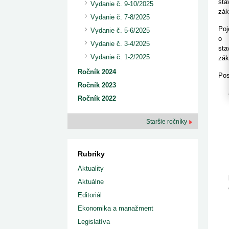
kategorizovaných liekov 1. 8....
sta
Vydanie č. 9-10/2025
Od 1. augusta 2026 sa za
1. 7. 2026
redakcia
zák
implementáciu nových elekt
Vydanie č. 7-8/2025
Ministerstvo zdravotníctva zverejnilo aktualizovaný
knižke
zoznam kategori...
Po
Vydanie č. 5-6/2025
29. 6. 2026
redakcia
o p
Vydanie č. 3-4/2025
Rezort zdravotníctva zverejnil zoznam
sta
kategorizovaných špeciálnych ...
Vydanie č. 1-2/2025
zák
29. 6. 2026
redakcia
Výzva na podporu dostupnosti zdravotnej
Ročník 2024
Pos
starostlivosti v centrách z...
Ročník 2023
22. 6. 2026
redakcia
Ročník 2022
Staršie ročníky
Rubriky
Aktuality
Aktuálne
Editoriál
Ekonomika a manažment
Legislatíva