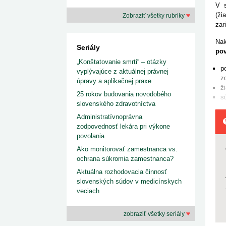
V s
(ži
Zobraziť všetky rubriky
zar
Nak
Seriály
pov
„Konštatovanie smrti“ – otázky
p
vyplývajúce z aktuálnej právnej
z
úpravy a aplikačnej praxe
ž
25 rokov budovania novodobého
s
slovenského zdravotníctva
Administratívnoprávna
zodpovednosť lekára pri výkone
povolania
Ako monitorovať zamestnanca vs.
ochrana súkromia zamestnanca?
Aktuálna rozhodovacia činnosť
slovenských súdov v medicínskych
veciach
zobraziť všetky seriály