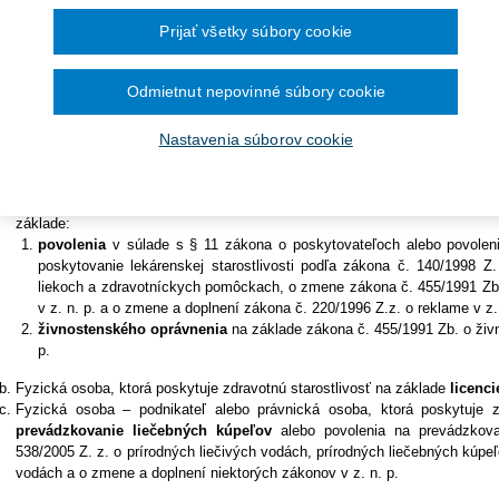
Ročník 2014
2016
vovských organizáciách v zdravotníctve a o zmene a doplnení niektorých
čína šesťmesačné prechodné obdobie na
Ročník 2013
2015
onov v z. n. p. (ďalej len „zákon o poskytovateľoch“).
ronických služieb v elektronickej zdravotnej
Prijať všetky súbory cookie
Ročník 2012
2014
Ročník 2011
2013
jem poskytovateľ upravuje ustanovenie § 4 zákona č. 578/2004 Z
Ročník 2010
2012
oskytovateľoch zdravotnej starostlivosti, zdravotníckych pracovní
Ročník 2026
Odmietnut nepovinné súbory cookie
2011
vovských organizáciách v zdravotníctve a o zmene a doplnení niekt
2010
onov v z. n. p. (ďalej len „zákon o poskytovateľoch“).
Nastavenia súborov cookie
kytovateľom je:
Fyzická alebo právnická osoba, ktorá poskytuje zdravotnú starostlivo
základe:
povolenia
v súlade s § 11 zákona o poskytovateľoch alebo povolen
poskytovanie lekárenskej starostlivosti podľa zákona č. 140/1998 Z.
liekoch a zdravotníckych pomôckach, o zmene zákona č. 455/1991 Zb
v z. n. p. a o zmene a doplnení zákona č. 220/1996 Z.z. o reklame v z. 
živnostenského oprávnenia
na základe zákona č. 455/1991 Zb. o živ
p.
Fyzická osoba, ktorá poskytuje zdravotnú starostlivosť na základe
licenci
Fyzická osoba – podnikateľ alebo právnická osoba, ktorá poskytuje z
prevádzkovanie liečebných kúpeľov
alebo povolenia na prevádzkova
538/2005 Z. z. o prírodných liečivých vodách, prírodných liečebných kúp
vodách a o zmene a doplnení niektorých zákonov v z. n. p.