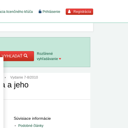
Registrácia
ácia licenčného kľúča
Prihlásenie
braziť viac
7. 8. 2026
Rozšírené
VYHĽADAŤ
vyhľadávanie
8. 8. 2026
0
Vydanie 7-8/2010
 18. 8.
a a jeho
 2. 8.
1. 8. 2026
Súvisiace informácie
1. 8. 2026
Podobné články