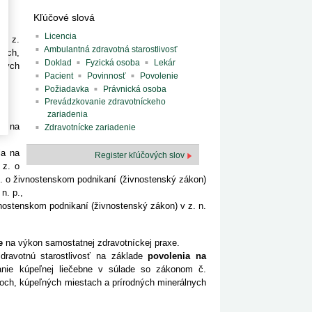
Kľúčové slová
Licencia
. z.
Ambulantná zdravotná starostlivosť
koch,
Doklad
Fyzická osoba
Lekár
orých
Pacient
Povinnosť
Povolenie
Požiadavka
Právnická osoba
Prevádzkovanie zdravotníckeho
zariadenia
sť na
Zdravotnícke zariadenie
ia na
Register kľúčových slov
 z. o
. o živnostenskom podnikaní (živnostenský zákon)
n. p.,
nostenskom podnikaní (živnostenský zákon) v z. n.
e
na výkon samostatnej zdravotníckej praxe.
dravotnú starostlivosť na základe
povolenia na
nie kúpeľnej liečebne v súlade so zákonom č.
eľoch, kúpeľných miestach a prírodných minerálnych