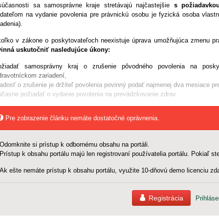
účasnosti sa samosprávne kraje stretávajú najčastejšie
s požiadavko
adateľom na vydanie povolenia pre právnickú osobu je fyzická osoba vlast
iadenia).
oľko v zákone o poskytovateľoch neexistuje úprava umožňujúca zmenu prá
inná uskutočniť nasledujúce úkony:
ožiadať samosprávny kraj o zrušenie pôvodného povolenia na poskyto
dravotníckom zariadení,
iadosť o zrušenie je držiteľ povolenia povinný podať najmenej dva mesiace pr
účasne požiadať o vydanie povolenia na prevádzkovanie zdrav
Pre zobrazenie článku nemáte dostatočné oprávnenia.
Odomknite si prístup k odbornému obsahu na portáli.
Prístup k obsahu portálu majú len registrovaní používatelia portálu. Pokiaľ ste
Ak ešte nemáte prístup k obsahu portálu, využite 10-dňovú demo licenciu zda
Registrácia
Prihláse