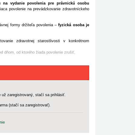
u na vydanie povolenia pre právnickú osobu
niaca povolenie na prevádzkovanie zdravotníckeho
vnej formy držiteľa povolenia –
fyzická osoba je
vanie zdravotnej starostlivosti v konkrétnom
ed dňom, od ktorého žiada povolenie zrušiť,
 už zaregistrovaný, stačí sa prihlásiť.
rma (stačí sa zaregistrovať).
nie