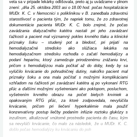
veta sa v prípade lekárky odlišovala, preto aj ju uvádzame v plnom
znení:
„dňa 25. októbra 2003 asi o 18.00 hod. počas hospitalizácie
MUDr. K. C. v Nemocnici s poliklinikou v B. zanedbala zdravotnú
starostlivosť o pacienta tým, že napriek tomu, že zo zdravotnej
dokumentácie pacienta MUDr. K. C. bolo zrejmé, že počas
zavádzania dialyzačného katétra nastali pri jeho zavádzaní
ťažkosti a pacient mal významný pokles krvného tlaku a klinické
príznaky šoku – studený pot a bledosť, pri prijatí na
hemodialyzačné stredisko ako slúžiaca lekárka na
hemodialyzačnom stredisku rozhodla o začatí hemodialýzy a
podaní heparínu, ktorý zamedzuje prirodzenému zrážaniu krvi,
pričom s hemodialýzou mala počkať až do doby, kedy by sa
vylúčilo krvácanie do pohrudničnej dutiny, nakoľko pacient mal
príznaky šoku a ona mala počítať s možnými komplikáciami
vzhľadom na ťažkosti pri zavádzaní katétra aj po vykonaní RTG
pľúc a ďalšími možnými vyšetreniami ako poklopom, posluchom,
vyšetrením krvného obrazu na počet bielych krviniek a
opakovaným RTG pľúc, za ktoré zodpovedala, nevylúčila
krvácanie, pričom pri liečení hyperkalémie mala použiť
konzervatívny postup liečby podaním infúzie roztoku glukózy s
inzulínom, alkalizovať vnútorné prostredie pacienta do času, kým
sa nevylúči krvácanie, čo malo za následok, že u MUDr. K. C.
došlo počas hemodialýzy ku krvácaniu do poh