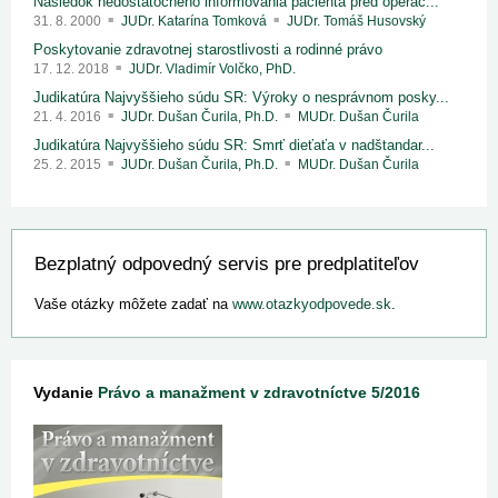
Následok nedostatočného informovania pacienta pred operác...
31. 8. 2000
JUDr. Katarína Tomková
JUDr. Tomáš Husovský
Poskytovanie zdravotnej starostlivosti a rodinné právo
17. 12. 2018
JUDr. Vladimír Volčko, PhD.
Judikatúra Najvyššieho súdu SR: Výroky o nesprávnom posky...
21. 4. 2016
JUDr. Dušan Čurila, Ph.D.
MUDr. Dušan Čurila
Judikatúra Najvyššieho súdu SR: Smrť dieťaťa v nadštandar...
25. 2. 2015
JUDr. Dušan Čurila, Ph.D.
MUDr. Dušan Čurila
Bezplatný odpovedný servis pre predplatiteľov
Vaše otázky môžete zadať na
www.otazkyodpovede.sk
.
Vydanie
Právo a manažment v zdravotníctve 5/2016