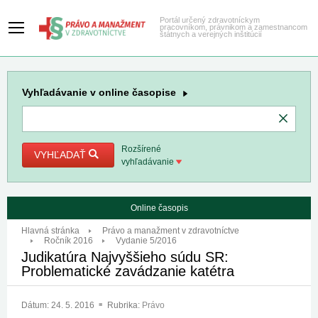
Portál určený zdravotníckym
pracovníkom, právnikom a zamestnancom
štátnych a verejných inštitúcií
Vyhľadávanie
v online časopise
Rozšírené
VYHĽADAŤ
vyhľadávanie
Online časopis
Hlavná stránka
Právo a manažment v zdravotníctve
Ročník 2016
Vydanie 5/2016
Judikatúra Najvyššieho súdu SR:
Problematické zavádzanie katétra
Dátum:
24. 5. 2016
Rubrika:
Právo