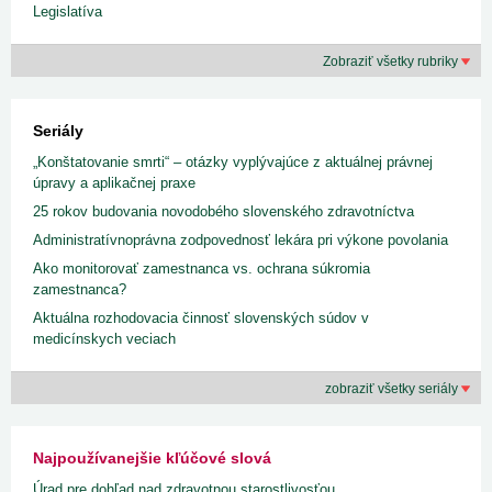
Legislatíva
Zobraziť všetky rubriky
Seriály
„Konštatovanie smrti“ – otázky vyplývajúce z aktuálnej právnej
úpravy a aplikačnej praxe
25 rokov budovania novodobého slovenského zdravotníctva
Administratívnoprávna zodpovednosť lekára pri výkone povolania
Ako monitorovať zamestnanca vs. ochrana súkromia
zamestnanca?
Aktuálna rozhodovacia činnosť slovenských súdov v
medicínskych veciach
zobraziť všetky seriály
Najpoužívanejšie kľúčové slová
Úrad pre dohľad nad zdravotnou starostlivosťou