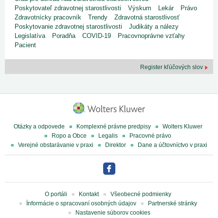
Poskytovateľ zdravotnej starostlivosti
Výskum
Lekár
Právo
Zdravotnícky pracovník
Trendy
Zdravotná starostlivosť
Poskytovanie zdravotnej starostlivosti
Judikáty a nálezy
Legislatíva
Poradňa
COVID-19
Pracovnoprávne vzťahy
Pacient
Register kľúčových slov
Otázky a odpovede
Komplexné právne predpisy
Wolters Kluwer
Ropo a Obce
Legalis
Pracovné právo
Verejné obstarávanie v praxi
Direktor
Dane a účtovníctvo v praxi
O portáli
Kontakt
Všeobecné podmienky
Ïnformácie o spracovaní osobných údajov
Partnerské stránky
Nastavenie súborov cookies