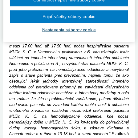
SR, ktorý o ňom rozhodol uzneseniami, ktoré rozoberáme v tomto
príspevku.
Prijať všetky súbory cookie
Prípad pred okresným a krajským súdom
Po skončení vyšetrovania zo strany orgánov činných v trestnom
Nastavenia súborov cookie
konaní bola okresným prokurátorom podaná obžaloba na okresný
súd. Lekárovi sa kládlo za vinu, že:
„dňa 25. októbra 2003 v čase
medzi 17.00 hod. až 17.50 hod. počas hospitalizácie pacienta
MUDr. K. C. v Nemocnici s poliklinikou v B. ako ošetrujúci lekár
slúžiaci na jednotke intenzívnej starostlivosti interného oddelenia
Nemocnice s poliklinikou B., nevyšetril stav pacienta MUDr. K. C.
pred jeho preložením na hemodialyzačné oddelenie a nevykonal
zápis o stave pacienta pred prevezením, napriek tomu, že ako
ošetrujúci lekár jednotky intenzívnej starostlivosti interného
oddelenia bol prerušovane prítomný pri zavádzaní dialyzačného
katétra lekármi oddelenia anestézie a intenzívnej medicíny a bolo
mu známe, že išlo o problematické zavádzanie, pričom dôsledné
sledovanie pacienta po zavedení katétra mohlo viesť k odhaleniu
vnútorného krvácania, následne nezamedzil preloženiu pacienta
MUDr. K. C. na hemodialyzačné oddelenie, kde počas
hemodialýzy došlo u MUDr. K. C. ku krvácaniu do pohrudničnej
dutiny, rozvoju hemoragického šoku, k zástave dýchania a
činnosti srdca a v čase o 19.18 hod. k smrti pacienta.“
Skutková