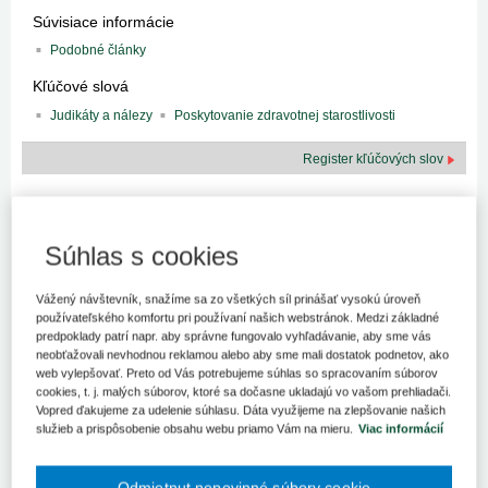
Súvisiace informácie
Podobné články
Kľúčové slová
Judikáty a nálezy
Poskytovanie zdravotnej starostlivosti
Register kľúčových slov
V príspevku analyzujeme dve rozhodnutia Najvyššieho súdu
SR zo 16. apríla 2013, ktoré spolu obsahovo priamo súvisia.
Išlo o trestnoprávnu kauzu, v ktorej vystupovali na pozícii
Súhlas s cookies
obžalovaných lekár a lekárka v Nemocnici s poliklinikou v B.
Okresným súdom v Prievidzi boli 21. júna 2010 odsúdení zo
Vážený návštevník, snažíme sa zo všetkých síl prinášať vysokú úroveň
spáchania trestného činu ublíženia na zdraví podľa § 224 ods.
používateľského komfortu pri používaní našich webstránok. Medzi základné
1 zákona č. 140/1961 Zb., Trestný zákon v znení neskorších
predpoklady patrí napr. aby správne fungovalo vyhľadávanie, aby sme vás
predpisov (ďalej len „starý Trestný zákon“).
neobťažovali nevhodnou reklamou alebo aby sme mali dostatok podnetov, ako
web vylepšovať. Preto od Vás potrebujeme súhlas so spracovaním súborov
Proti rozhodnutiu Okresného súdu v P. (ďalej aj „okresný súd)
cookies, t. j. malých súborov, ktoré sa dočasne ukladajú vo vašom prehliadači.
podali obaja obžalovaní odvolanie, ktoré však Krajský súd v T.
Vopred ďakujeme za udelenie súhlasu. Dáta využijeme na zlepšovanie našich
služieb a prispôsobenie obsahu webu priamo Vám na mieru.
Viac informácií
(ďalej aj „krajský súd“) uznesením z 28. septembra 2011 zamietol.
Obaja obžalovaní preto podali proti rozhodnutiu krajského súdu v
spojení s rozhodnutím okresného súdu dovolanie na Najvyšší súd
Odmietnut nepovinné súbory cookie