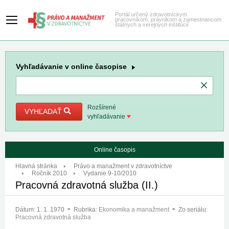
Portál určený zdravotníckym
pracovníkom, právnikom a zamestnancom
štátnych a verejných inštitúcií
Vyhľadávanie
v online časopise
Rozšírené
VYHĽADAŤ
vyhľadávanie
Online časopis
Hlavná stránka
Právo a manažment v zdravotníctve
Ročník 2010
Vydanie 9-10/2010
Pracovná zdravotná služba (II.)
Dátum:
1. 1. 1970
Rubrika:
Ekonomika a manažment
Zo seriálu:
Pracovná zdravotná služba