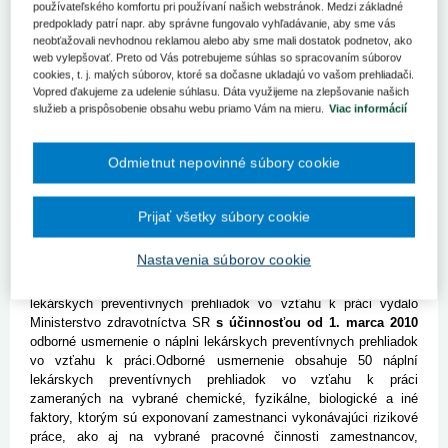
používateľského komfortu pri používaní našich webstránok. Medzi základné
Zmeny týkajúce sa ochrany zdravia pri práci účinné od
predpoklady patrí napr. aby správne fungovalo vyhľadávanie, aby sme vás
1. mája 2010
neobťažovali nevhodnou reklamou alebo aby sme mali dostatok podnetov, ako
web vylepšovať. Preto od Vás potrebujeme súhlas so spracovaním súborov
V minulom čísle
(1. časť článku)
sme sa venovali v rámci zmien
cookies, t. j. malých súborov, ktoré sa dočasne ukladajú vo vašom prehliadači.
týkajúcich sa pracovnej zdravotnej služby spôsobu zabezpečenia
Vopred ďakujeme za udelenie súhlasu. Dáta využijeme na zlepšovanie našich
pracovnej zdravotnej služby zamestnávateľom, výkonu lekárskych
služieb a prispôsobenie obsahu webu priamo Vám na mieru.
Viac informácií
preventívnych prehliadok u zamestnancov vykonávajúcich rôzne
typy prác, ako aj zloženiu tímu pracovnej zdravotnej služby.
V tomto čísle budeme pokračovať ďalšími zmenami v pracovnej
Odmietnut nepovinné súbory cookie
zdravotnej služby, účinnými od 1. mája 2010.
Odborné usmernenie Ministerstva zdravotníctva SR
Prijať všetky súbory cookie
o náplni lekárskych preventívnych prehliadok vo vzťahu
k práci č.
10525/2010-OL
Nastavenia súborov cookie
Na zabezpečenie jednotného postupu lekárov pri vykonávaní
lekárskych preventívnych prehliadok vo vzťahu k práci vydalo
Ministerstvo zdravotníctva SR
s účinnosťou od 1. marca 2010
odborné usmernenie o náplni lekárskych preventívnych prehliadok
vo vzťahu k práci.Odborné usmernenie obsahuje 50 náplní
lekárskych preventívnych prehliadok vo vzťahu k práci
zameraných na vybrané chemické, fyzikálne, biologické a iné
faktory, ktorým sú exponovaní zamestnanci vykonávajúci rizikové
práce, ako aj na vybrané pracovné činnosti zamestnancov,