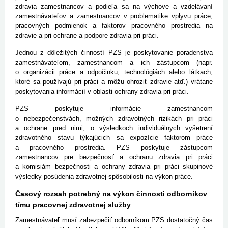
zdravia zamestnancov a podieľa sa na výchove a vzdelávaní
zamestnávateľov a zamestnancov v problematike vplyvu práce,
pracovných podmienok a faktorov pracovného prostredia na
zdravie a pri ochrane a podpore zdravia pri práci.
Jednou z dôležitých činností PZS je poskytovanie poradenstva
zamestnávateľom, zamestnancom a ich zástupcom (napr.
o organizácii práce a odpočinku, technológiách alebo látkach,
ktoré sa používajú pri práci a môžu ohroziť zdravie atď.) vrátane
poskytovania informácií v oblasti ochrany zdravia pri práci.
PZS poskytuje informácie zamestnancom
o nebezpečenstvách, možných zdravotných rizikách pri práci
a ochrane pred nimi, o výsledkoch individuálnych vyšetrení
zdravotného stavu týkajúcich sa expozície faktorom práce
a pracovného prostredia. PZS poskytuje zástupcom
zamestnancov pre bezpečnosť a ochranu zdravia pri práci
a komisiám bezpečnosti a ochrany zdravia pri práci skupinové
výsledky posúdenia zdravotnej spôsobilosti na výkon práce.
Časový rozsah potrebný na výkon činnosti odborníkov
tímu pracovnej zdravotnej služby
Zamestnávateľ musí zabezpečiť odborníkom PZS dostatočný čas