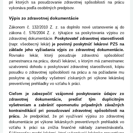
pri ktorých sa posudzovanie zdravotnej spôsobilosti na prácu
vykonáva podľa osobitných predpisov.
Výpis zo zdravotnej dokumentácie
Zákonom č. 132/2010 Z. z. sa doplnilo nové ustanovenie aj do
zákona č. 576/2004 Z. z. týkajúce sa poskytovania výpisu zo
zdravotnej dokumentácie.
Poskytovateľ zdravotnej starostlivosti
(napr. všeobecný lekár)
je povinný poskytnúť lekárovi PZS na
základe jeho vyžiadania výpis zo zdravotnej dokumentácie.
Rovnako lekár, ktorý posudzuje zdravotnú spôsobilosť
zamestnanca na prácu, doručí lekárovi, s ktorým má zamestnanec
uzatvorenú dohodu o poskytovaní zdravotnej starostlivosti, kópiu
posudku o zdravotnej spôsobilosti na prácu a na požiadanie mu
poskytne aj výsledky vyšetrení získaných pri výkone lekárskej
preventívnej prehliadky vo vzťahu k práci.
Cieľom je zabezpečiť vzájomné poskytovanie údajov zo
zdravotnej dokumentácie, predísť tým duplicitným
vyšetreniam a zabrániť opomenutiu prípadných závažných
kontraindikácií pri posudzovaní zdravotnej spôsobilosti na
prácu.
Je predpoklad, že pri využívaní výpisu zo zdravotnej
dokumentácie pri výkone lekárskych preventívnych prehliadok vo
vzťahu k práci sa znížia finančné náklady zamestnávateľa.