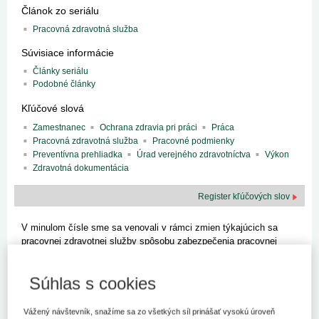
Článok zo seriálu
Pracovná zdravotná služba
Súvisiace informácie
Články seriálu
Podobné články
Kľúčové slová
Zamestnanec
Ochrana zdravia pri práci
Práca
Pracovná zdravotná služba
Pracovné podmienky
Preventívna prehliadka
Úrad verejného zdravotníctva
Výkon
Zdravotná dokumentácia
Register kľúčových slov
V minulom čísle sme sa venovali v rámci zmien týkajúcich sa
pracovnej zdravotnej služby spôsobu zabezpečenia pracovnej
zdravotnej služby zamestnávateľom, výkonu lekárskych
preventívnych prehliadok u zamestnancov vykonávajúcich rôzne
Súhlas s cookies
typy prác, ako aj zloženiu tímu pracovnej zdravotnej služby. V
tomto čísle budeme pokračovať ďalšími zmenami v pracovnej
zdravotnej služby, účinnými od 1. mája 2010.
Vážený návštevník, snažíme sa zo všetkých síl prinášať vysokú úroveň