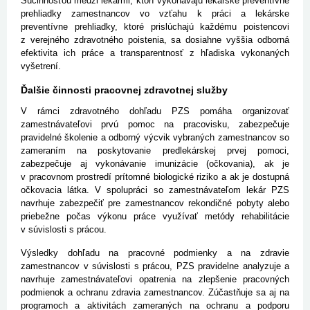
Súčinnosťou medzi lekármi, ktorí vykonávajú lekárske preventívne
prehliadky zamestnancov vo vzťahu k práci a lekárske
preventívne prehliadky, ktoré prislúchajú každému poistencovi
z verejného zdravotného poistenia, sa dosiahne vyššia odborná
efektivita ich práce a transparentnosť z hľadiska vykonaných
vyšetrení.
Ďalšie činnosti pracovnej zdravotnej služby
V rámci zdravotného dohľadu PZS pomáha organizovať
zamestnávateľovi prvú pomoc na pracovisku, zabezpečuje
pravidelné školenie a odborný výcvik vybraných zamestnancov so
zameraním na poskytovanie predlekárskej prvej pomoci,
zabezpečuje aj vykonávanie imunizácie (očkovania), ak je
v pracovnom prostredí prítomné biologické riziko a ak je dostupná
očkovacia látka. V spolupráci so zamestnávateľom lekár PZS
navrhuje zabezpečiť pre zamestnancov rekondičné pobyty alebo
priebežne počas výkonu práce využívať metódy rehabilitácie
v súvislosti s prácou.
Výsledky dohľadu na pracovné podmienky a na zdravie
zamestnancov v súvislosti s prácou, PZS pravidelne analyzuje a
navrhuje zamestnávateľovi opatrenia na zlepšenie pracovných
podmienok a ochranu zdravia zamestnancov. Zúčastňuje sa aj na
programoch a aktivitách zameraných na ochranu a podporu