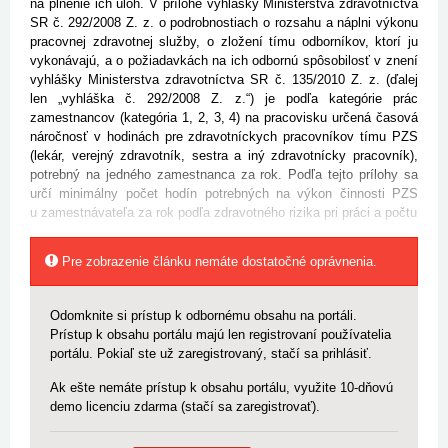
na plnenie ich úloh. V prílohe vyhlášky Ministerstva zdravotníctva
SR č. 292/2008 Z. z.
o podrobnostiach o rozsahu a náplni výkonu
pracovnej zdravotnej služby, o zložení tímu odborníkov, ktorí ju
vykonávajú, a o požiadavkách na ich odbornú spôsobilosť v znení
vyhlášky Ministerstva zdravotníctva SR č. 135/2010 Z. z. (ďalej
len „vyhláška č. 292/2008 Z. z.“) je podľa kategórie prác
zamestnancov (kategória 1, 2, 3, 4) na pracovisku určená časová
náročnosť v hodinách pre zdravotníckych pracovníkov tímu PZS
(lekár, verejný zdravotník, sestra a iný zdravotnícky pracovník),
potrebný na jedného zamestnanca za rok. Podľa tejto prílohy sa
určí minimálny počet hodín potrebných na výkon činnosti PZS
u zamestnávateľa za rok podľa zdravotného rizika pri práci a počtu
Pre zobrazenie článku nemáte dostatočné oprávnenia.
Odomknite si prístup k odbornému obsahu na portáli.
Prístup k obsahu portálu majú len registrovaní používatelia
portálu. Pokiaľ ste už zaregistrovaný, stačí sa prihlásiť.
Ak ešte nemáte prístup k obsahu portálu, využite 10-dňovú
demo licenciu zdarma (stačí sa zaregistrovať).