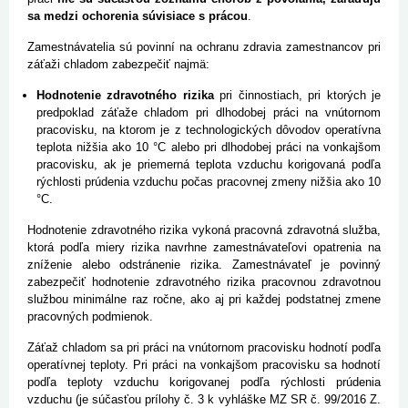
sa medzi ochorenia súvisiace s prácou
.
Zamestnávatelia sú povinní na ochranu zdravia zamestnancov pri
záťaži chladom zabezpečiť najmä:
Hodnotenie zdravotného rizika
pri činnostiach, pri ktorých je
predpoklad záťaže chladom pri dlhodobej práci na vnútornom
pracovisku, na ktorom je z technologických dôvodov operatívna
teplota nižšia ako 10 °C alebo pri dlhodobej práci na vonkajšom
pracovisku, ak je priemerná teplota vzduchu korigovaná podľa
rýchlosti prúdenia vzduchu počas pracovnej zmeny nižšia ako 10
°C.
Hodnotenie zdravotného rizika vykoná pracovná zdravotná služba,
ktorá podľa miery rizika navrhne zamestnávateľovi opatrenia na
zníženie alebo odstránenie rizika. Zamestnávateľ je povinný
zabezpečiť hodnotenie zdravotného rizika pracovnou zdravotnou
službou minimálne raz ročne, ako aj pri každej podstatnej zmene
pracovných podmienok.
Záťaž chladom sa pri práci na vnútornom pracovisku hodnotí podľa
operatívnej teploty. Pri práci na vonkajšom pracovisku sa hodnotí
podľa teploty vzduchu korigovanej podľa rýchlosti prúdenia
vzduchu (je súčasťou prílohy č. 3 k vyhláške MZ SR č. 99/2016 Z.