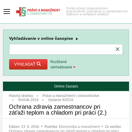
Portál určený zdravotníckym
pracovníkom, právnikom a zamestnancom
štátnych a verejných inštitúcií
Vyhľadávanie
v online časopise
Rozšírené
VYHĽADAŤ
vyhľadávanie
Online časopis
Hlavná stránka
Právo a manažment v zdravotníctve
Ročník 2016
Vydanie 9/2016
Ochrana zdravia zamestnancov pri
záťaži teplom a chladom pri práci (2.)
Dátum:
23. 9. 2016
Rubrika:
Ekonomika a manažment
Zo seriálu:
Ochrana zdravia zamestnancov pri záťaži teplom a chladom pri práci