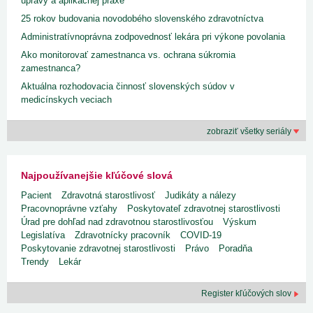
úpravy a aplikačnej praxe
25 rokov budovania novodobého slovenského zdravotníctva
Administratívnoprávna zodpovednosť lekára pri výkone povolania
Ako monitorovať zamestnanca vs. ochrana súkromia
zamestnanca?
Aktuálna rozhodovacia činnosť slovenských súdov v
medicínskych veciach
zobraziť všetky seriály
Najpoužívanejšie kľúčové slová
Pacient
Zdravotná starostlivosť
Judikáty a nálezy
Pracovnoprávne vzťahy
Poskytovateľ zdravotnej starostlivosti
Úrad pre dohľad nad zdravotnou starostlivosťou
Výskum
Legislatíva
Zdravotnícky pracovník
COVID-19
Poskytovanie zdravotnej starostlivosti
Právo
Poradňa
Trendy
Lekár
Register kľúčových slov