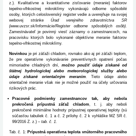
z.). Kvalitatívne a kvantitatívne zisťovanie (meranie) faktorov
tepelno-vlhkostnej mikroklímy vykonávajú odborne spôsobilé
osoby, ktorých celoslovenský register vedie a uverejňuje na svojej
webovej stránke
Úrad verejného zdravotníctva SR
(www.uvzsr.sk/Informácie/Register odborne spôsobilých osôb)
.
Zamestnávateľ je povinný viesť záznamy o zamestnancoch, na
pracovisku ktorých bolo vykonané objektívne meranie faktorov
tepelno-vlhkostnej mikroklímy.
Novinkou
je pri záťaži chladom, rovnako ako aj pri záťaži teplom,
že pre operatívne vykonávanie preventívnych opatrení počas
mimoriadne chladných dní,
možno použiť údaje získané od
štátnej hydrologickej alebo meteorologickej služby alebo
údaje získané orientačným meraním
. Tieto údaje alebo
orientačné meranie však nie je možné použiť na účely určovania
rizikových prác.
Pracovné podmienky zamestnancov tak, aby nebola
prekročená prípustná záťaž chladom
, t. j. aby neboli
prekročené minimálne hodnoty prípustnej operatívnej teploty (sú
súčasťou tabuliek č. 1 a č. 2 prílohy č. 2 k vyhláške MZ SR č.
99/2016 Z. z.) –
tab. č. 1
.
Tab. č. 1:
Prípustná operatívna teplota vnútorného pracovného