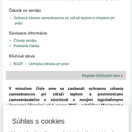
Článok zo seriálu
Ochrana zdravia zamestnancov pri záťaži teplom a chladom pri
práci
Súvisiace informácie
Články seriálu
Podobné články
Kľúčové slová
BOZP
Ochrana zdravia pri práci
Register kľúčových slov
V minulom čísle sme sa zaoberali ochranou zdravia
zamestnancov pri záťaži teplom a povinnosťami
zamestnávateľov v súvislosti s novými legislatívnymi
úpravami účinnými od 1. marca 2016 – vyhláškou Ministerstva
zdravotníctva SR č. 99/2016 Z. z. o podrobnostiach o ochrane
zdravia pred záťažou teplom a chladom pri práci (ďalej
Súhlas s cookies
„vyhláška MZ SR č. 99/2016 Z. z.“) a vyhláškou Ministerstva
zdravotníctva SR č. 98/2016 Z. z., ktorou sa mení a dopĺňa