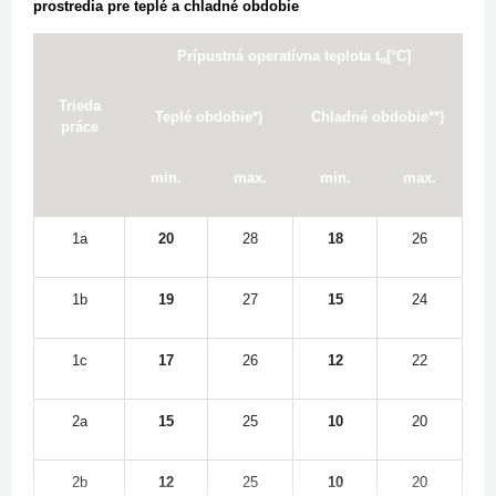
prostredia pre teplé a chladné obdobie
Prípustná operatívna teplota t
[°C]
o
Trieda
Teplé obdobie*)
Chladné obdobie**)
práce
min.
max.
min.
max.
1a
20
28
18
26
1b
19
27
15
24
1c
17
26
12
22
2a
15
25
10
20
2b
12
25
10
20