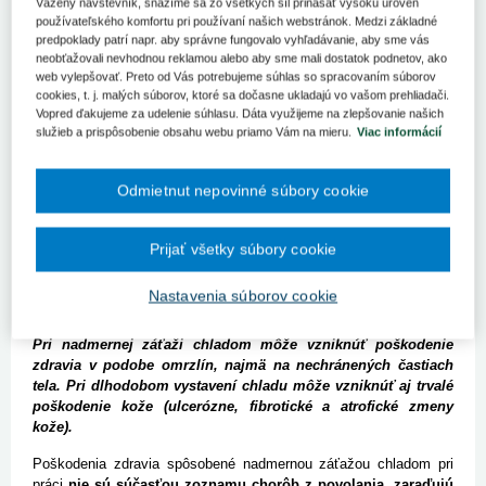
vyhláška Ministerstva zdravotníctva SR č. 448/2007 Z. z. o
Vážený návštevník, snažíme sa zo všetkých síl prinášať vysokú úroveň
používateľského komfortu pri používaní našich webstránok. Medzi základné
podrobnostiach o faktoroch práce a pracovného prostredia vo
predpoklady patrí napr. aby správne fungovalo vyhľadávanie, aby sme vás
vzťahu ku kategorizácii prác z hľadiska zdravotných rizík a o
neobťažovali nevhodnou reklamou alebo aby sme mali dostatok podnetov, ako
náležitostiach návrhu na zaradenie prác do kategórií (ďalej
web vylepšovať. Preto od Vás potrebujeme súhlas so spracovaním súborov
„vyhláška MZ SR č. 98/2016 Z. z.“). V tomto čísle prinášame
cookies, t. j. malých súborov, ktoré sa dočasne ukladajú vo vašom prehliadači.
prehľad o povinnostiach zamestnávateľa pri záťaži chladom
Vopred ďakujeme za udelenie súhlasu. Dáta využijeme na zlepšovanie našich
pri práci a informáciu o rizikových prácach so záťažou teplom
služieb a prispôsobenie obsahu webu priamo Vám na mieru.
Viac informácií
a chladom v SR od roku 2007 do súčasnosti.
Povinnosti zamestnávateľov pri záťaži chladom pri práci
Odmietnut nepovinné súbory cookie
Nadmernej záťaži chladom sú vystavení pri prácach na vonkajších
pracoviskách počas chladného obdobia najmä stavební robotníci,
Prijať všetky súbory cookie
lesní robotníci, cestári, montéri; pri práci na vnútorných
pracoviskách sú to napr. pracovníci chladiarní, mraziarní, baliči
Nastavenia súborov cookie
mäsa, mäsiari na bitúnku a ďalšie profesie.
Pri nadmernej záťaži chladom môže vzniknúť poškodenie
zdravia v podobe omrzlín, najmä na nechránených častiach
tela. Pri dlhodobom vystavení chladu môže vzniknúť aj trvalé
poškodenie kože (ulcerózne, fibrotické a atrofické zmeny
kože).
Poškodenia zdravia spôsobené nadmernou záťažou chladom pri
práci
nie sú súčasťou zoznamu chorôb z povolania, zaraďujú